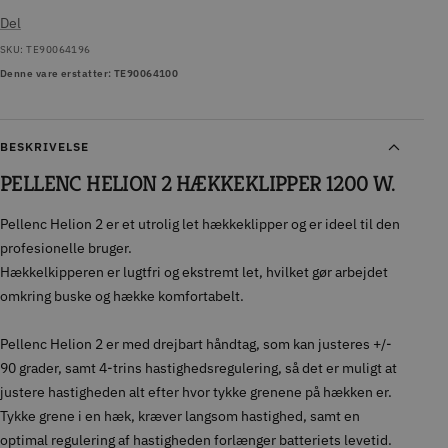
Del
SKU:
TE90064196
Denne vare erstatter: TE90064100
BESKRIVELSE
PELLENC HELION 2 HÆKKEKLIPPER 1200 W.
Pellenc Helion 2 er et utrolig let hækkeklipper og er ideel til den
profesionelle bruger.
Hækkelkipperen er lugtfri og ekstremt let, hvilket gør arbejdet
omkring buske og hække komfortabelt.
Pellenc Helion 2 er med drejbart håndtag, som kan justeres +/-
90 grader, samt 4-trins hastighedsregulering, så det er muligt at
justere hastigheden alt efter hvor tykke grenene på hækken er.
Tykke grene i en hæk, kræver langsom hastighed, samt en
optimal regulering af hastigheden forlænger batteriets levetid.