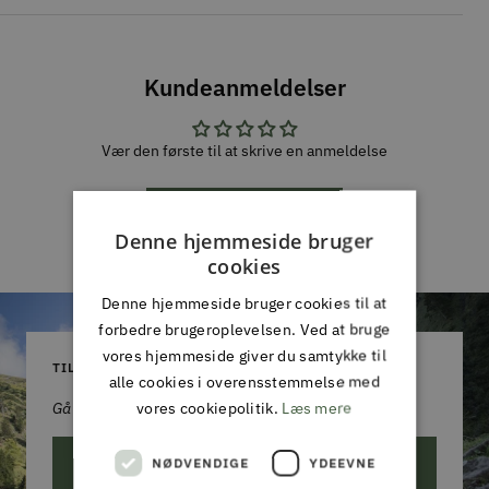
Kundeanmeldelser
Vær den første til at skrive en anmeldelse
Skriv en
anmeldelse
Denne hjemmeside bruger
cookies
Denne hjemmeside bruger cookies til at
forbedre brugeroplevelsen. Ved at bruge
vores hjemmeside giver du samtykke til
TILMELD DIG VORES NYHEDSBREV
alle cookies i overensstemmelse med
vores cookiepolitik.
Læs mere
Gå aldrig glip af et godt tilbud!
NØDVENDIGE
YDEEVNE
ABONNER