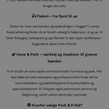
bruger det selv.
🎣 Fiskeri – fra fjord til sø
Elsker du roen ved vandet og spændingen i hugget? I vores
fiskeriafdeling finder du et bredt udvalg til både kyst, å og sø. Vi
fører fiskegrej, beklædning og tilbehør til alle typer lystfiskere –
begyndere såvel som erfarne.
🌿 Have & Park – værktøj og maskiner til grønne
hænder
Vi er stolte af vores dybe sortiment inden for have og park. Her
kan både private haveejere og professionelle finde alt fra
haveredskaber og plæneklippere til buskryddere og
specialmaskiner. Vi tilbyder også autoriseret service og
rådgivning, så dit udstyr altid yder optimalt.
🧭 Hvorfor vælge Park & Fritid?