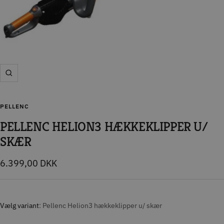
Zoom
PELLENC
PELLENC HELION3 HÆKKEKLIPPER U/
SKÆR
Tilbudspris
6.399,00 DKK
Vælg variant
Pellenc Helion3 hækkeklipper u/ skær