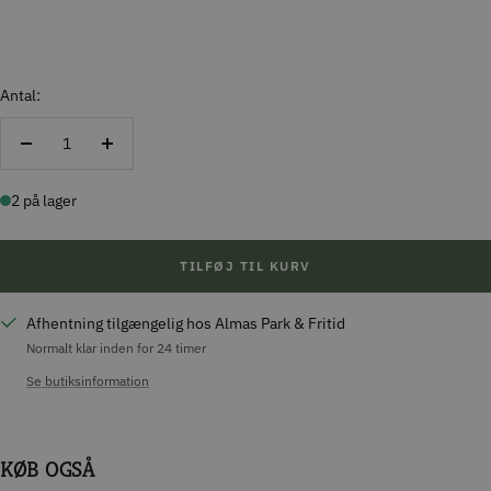
Antal:
Reducer
Forøg
antal
antal
2 på lager
TILFØJ TIL KURV
Afhentning tilgængelig hos Almas Park & Fritid
Normalt klar inden for 24 timer
Se butiksinformation
KØB OGSÅ