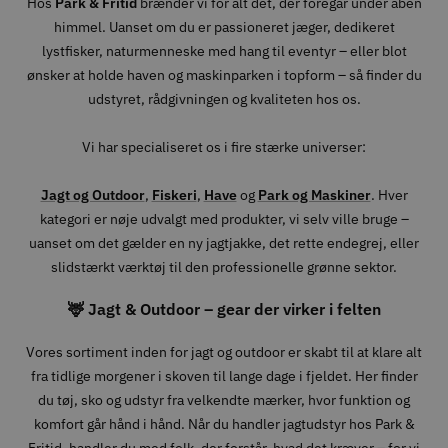
Hos
Park & Fritid
brænder vi for alt det, der foregår under åben
himmel. Uanset om du er passioneret jæger, dedikeret
lystfisker, naturmenneske med hang til eventyr – eller blot
ønsker at holde haven og maskinparken i topform – så finder du
udstyret, rådgivningen og kvaliteten hos os.
Vi har specialiseret os i fire stærke universer:
Jagt og Outdoor
,
Fiskeri
,
Have
og
Park og Maskiner
. Hver
kategori er nøje udvalgt med produkter, vi selv ville bruge –
uanset om det gælder en ny jagtjakke, det rette endegrej, eller
slidstærkt værktøj til den professionelle grønne sektor.
🦌 Jagt & Outdoor – gear der virker i felten
Vores sortiment inden for jagt og outdoor er skabt til at klare alt
fra tidlige morgener i skoven til lange dage i fjeldet. Her finder
du tøj, sko og udstyr fra velkendte mærker, hvor funktion og
komfort går hånd i hånd. Når du handler jagtudstyr hos Park &
Fritid, handler du med folk, der forstår, hvad det kræver – for vi