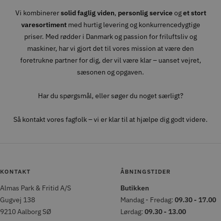
Vi kombinerer
solid faglig viden
,
personlig service
og
et stort
varesortiment
med hurtig levering og konkurrencedygtige
priser. Med rødder i Danmark og passion for friluftsliv og
maskiner, har vi gjort det til vores mission at være den
foretrukne partner for dig, der vil være klar – uanset vejret,
sæsonen og opgaven.
Har du spørgsmål, eller søger du noget særligt?
Så kontakt vores fagfolk – vi er klar til at hjælpe dig godt videre.
KONTAKT
ÅBNINGSTIDER
Almas Park & Fritid A/S
Butikken
Gugvej 138
Mandag - Fredag:
09.30 - 17.00
9210 Aalborg SØ
Lørdag:
09.30 - 13.00