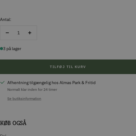
Antal:
Reducer
Forøg
antal
antal
3 på lager
TILFØJ TIL KURV
Afhentning tilgængelig hos Almas Park & Fritid
Normalt klar inden for 24 timer
Se butiksinformation
KØB OGSÅ