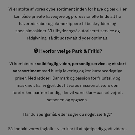
Vi er stolte af vores dybe sortiment inden for have og park. Her
kan både private haveejere og professionelle finde alt fra
haveredskaber og plæneklippere til buskryddere og
specialmaskiner. Vi tilbyder også autoriseret service og
rådgivning, så dit udstyr altid yder optimalt.
🧭 Hvorfor vælge Park & Fritid?
Vi kombinerer
solid faglig viden
,
personlig service
og
et stort
varesortiment
med hurtig levering og konkurrencedygtige
priser. Med rødder i Danmark og passion for friluftsliv og
maskiner, har vi gjort det til vores mission at være den
foretrukne partner for dig, der vil være klar – uanset vejret,
sæsonen og opgaven.
Har du spørgsmål, eller søger du noget særligt?
Så kontakt vores fagfolk – vi er klar til at hjælpe dig godt videre.