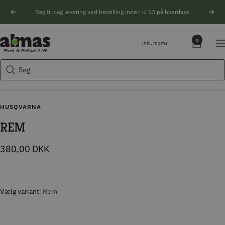
Spring
Dag til dag levering ved bestilling inden kl 13 på hverdage
Forrige
Næs
til
indhold
Søgeforslag
Almas
0
inkl. moms
Na
Park
Husqvarna motorsav
&
Søg
Kikkert
Fritid
Blink
Natoptik
HUSQVARNA
REM
Tilbudspris
380,00 DKK
Vælg variant
Rem