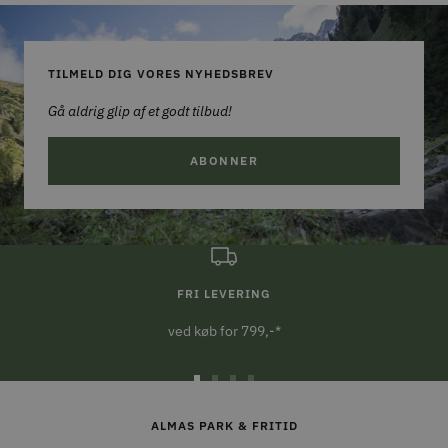
TILMELD DIG VORES NYHEDSBREV
Gå aldrig glip af et godt tilbud!
ABONNER
FRI LEVERING
ved køb for 799,-*
Gå
Gå
Gå
Gå
til
til
til
til
ALMAS PARK & FRITID
slide
slide
slide
slide