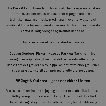
Hos
Park & Fritid
brænder vi for alt det, der foregår under åben
himmel. Uanset om du er passioneret jæger, dedikeret
lystfisker, naturmenneske med hang til eventyr – eller blot
ønsker at holde haven og maskinparken i topform – så finder du
udstyret, rådgivningen og kvaliteten hos os.
Vi har specialiseret os i fire stærke universer:
Jagt og Outdoor
,
Fiskeri
,
Have
og
Park og Maskiner
. Hver
kategori er nøje udvalgt med produkter, vi selv ville bruge –
uanset om det gælder en ny jagtjakke, det rette endegrej, eller
slidstærkt værktøj til den professionelle grønne sektor.
🦌 Jagt & Outdoor – gear der virker i felten
Vores sortiment inden for jagt og outdoor er skabt til at klare alt
fra tidlige morgener i skoven til lange dage i fjeldet. Her finder
du tøj, sko og udstyr fra velkendte mærker, hvor funktion og