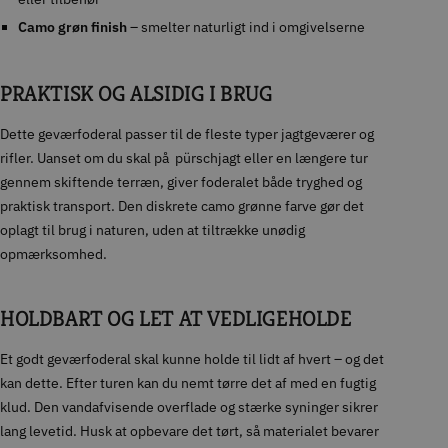
Camo grøn finish
– smelter naturligt ind i omgivelserne
PRAKTISK OG ALSIDIG I BRUG
Dette geværfoderal passer til de fleste typer jagtgeværer og
rifler. Uanset om du skal på pürschjagt eller en længere tur
gennem skiftende terræn, giver foderalet både tryghed og
praktisk transport. Den diskrete camo grønne farve gør det
oplagt til brug i naturen, uden at tiltrække unødig
opmærksomhed.
HOLDBART OG LET AT VEDLIGEHOLDE
Et godt geværfoderal skal kunne holde til lidt af hvert – og det
kan dette. Efter turen kan du nemt tørre det af med en fugtig
klud. Den vandafvisende overflade og stærke syninger sikrer
lang levetid. Husk at opbevare det tørt, så materialet bevarer