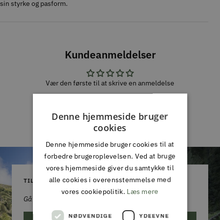
sin styrke og pasform.
Kundeanmeldelser
Vær den første til at skrive en anmeldelse
Skriv en
Denne hjemmeside bruger
anmeldelse
cookies
Denne hjemmeside bruger cookies til at
forbedre brugeroplevelsen. Ved at bruge
vores hjemmeside giver du samtykke til
alle cookies i overensstemmelse med
TILMELD DIG VORES NYHEDSBREV
vores cookiepolitik.
Læs mere
Gå aldrig glip af et godt tilbud!
NØDVENDIGE
YDEEVNE