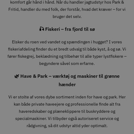
komfort går hånd i hånd. Når du handler jagtudstyr hos Park &
Fritid, handler du med folk, der forstår, hvad det kræver – for vi
bruger det selv.
🎣 Fiskeri – fra fjord til sø
Elsker du roen ved vandet og spændingen i hugget? I vores
fiskeriafdeling finder du et bredt udvalg til både kyst, å og sø. Vi
fører fiskegrej, beklædning og tilbehør til alle typer lystfiskere –
begyndere såvel som erfarne.
🌿 Have & Park – værktøj og maskiner til grønne
hænder
Vi er stolte af vores dybe sortiment inden for have og park. Her
kan både private haveejere og professionelle finde alt fra
haveredskaber og plæneklippere til buskryddere og
specialmaskiner. Vi tilbyder også autoriseret service og
rådgivning, så dit udstyr altid yder optimalt.