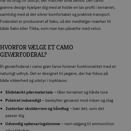
har du brug for udstyr, der matcher dine behov. Det camo
grønne design hjælper dig med at holde en lav profil i terrænet,
samtidig med at det sikrer komfortabel og praktisk transport.
Foderalet er produceret af Sako, så der medfølger mærker til
både Sako eller Tikka, som man kan påsætte med velco.
HVORFOR VÆLGE ET CAMO
GEVÆRFODERAL?
Et geværfoderal i camo grøn farve forener funktionalitet med et
naturligt udtryk. Det er designet til jægere, der har fokus på
både sikkerhed og udstyr i topklasse.
Slidstærkt ydermateriale
– tåler terrænet og hårde ture
Polstret indvendigt
– beskytter geværet mod ridser og slag
Justerbar skulderrem og håndtag
– bær det, som det
passer dig
Udvendig opbevaringslomme
– nem adgang til ammunition
eller tilbehør