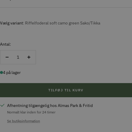
Vælg variant
Riffelfoderal soft camo green Sako/Tikka
Antal:
Reducer
Forøg
antal
antal
4 på lager
TILFØJ TIL KURV
Afhentning tilgængelig hos Almas Park & Fritid
Normalt klar inden for 24 timer
Se butiksinformation