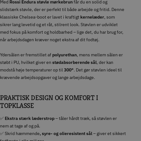
Med
Rossi Endura støvle mørkebrun
får du en solid og
slidstærk støvle, der er perfekt til både arbejde og fritid. Denne
klassiske Chelsea-boot er lavet i kraftigt
kernelæder
, som
sikrer lang levetid og et råt, stilrent look. Støvlen er udviklet
med fokus på komfort og holdbarhed – lige det, du har brug for,
når arbejdsdagen kræver noget ekstra af dit fodtøj.
Ydersålen er fremstillet af
polyurethan
, mens mellem sålen er
støbt i PU, hvilket giver en
stødabsorberende sål
, der kan
modstå høje temperaturer op til
300°
. Det gør støvlen ideel til
krævende arbejdsopgaver og lange arbejdsdage.
PRAKTISK DESIGN OG KOMFORT I
TOPKLASSE
✅
Ekstra stærk læderstrop
– tåler hårdt træk, så støvlen er
nem at tage af og på.
✅ Skrid hæmmende
, syre- og olieresistent sål
– giver et sikkert