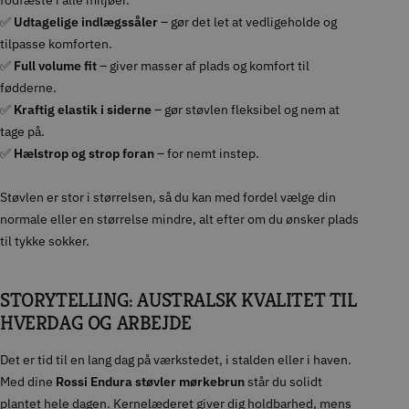
fodfæste i alle miljøer.
✅
Udtagelige indlægssåler
– gør det let at vedligeholde og
tilpasse komforten.
✅
Full volume fit
– giver masser af plads og komfort til
fødderne.
✅
Kraftig elastik i siderne
– gør støvlen fleksibel og nem at
tage på.
✅
Hælstrop og strop foran
– for nemt instep.
Støvlen er stor i størrelsen, så du kan med fordel vælge din
normale eller en størrelse mindre, alt efter om du ønsker plads
til tykke sokker.
STORYTELLING: AUSTRALSK KVALITET TIL
HVERDAG OG ARBEJDE
Det er tid til en lang dag på værkstedet, i stalden eller i haven.
Med dine
Rossi Endura støvler mørkebrun
står du solidt
plantet hele dagen. Kernelæderet giver dig holdbarhed, mens