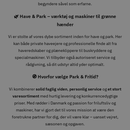
begyndere såvel som erfarne.
🌿 Have & Park – værktøj og maskiner til grønne
hænder
Vi er stolte af vores dybe sortiment inden for have og park. Her
kan både private haveejere og professionelle finde alt fra
haveredskaber og plæneklippere til buskryddere og
specialmaskiner. Vi tilbyder også autoriseret service og
rådgivning, så dit udstyr altid yder optimalt.
🧭 Hvorfor vælge Park & Fritid?
Vi kombinerer
solid faglig viden
,
personlig service
og
et stort
varesortiment
med hurtig levering og konkurrencedygtige
priser. Med rødder i Danmark og passion for friluftsliv og
maskiner, har vi gjort det til vores mission at være den
foretrukne partner for dig, der vil være klar – uanset vejret,
sæsonen og opgaven.