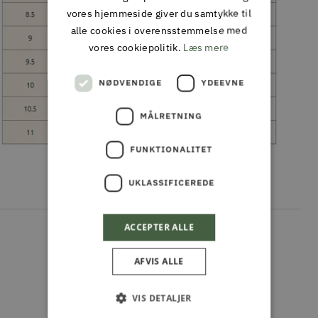
vores hjemmeside giver du samtykke til
alle cookies i overensstemmelse med
vores cookiepolitik.
Læs mere
NØDVENDIGE
YDEEVNE
MÅLRETNING
FUNKTIONALITET
UKLASSIFICEREDE
ACCEPTER ALLE
Kundeanmeldelser
AFVIS ALLE
Vær den første til at skrive en anmeldelse
VIS DETALJER