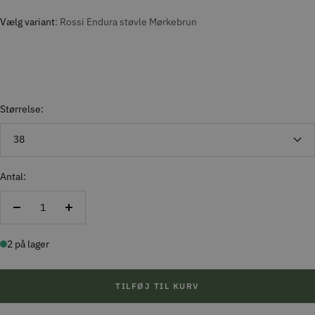
Vælg variant
Rossi Endura støvle Mørkebrun
Størrelse:
38
Antal:
Reducer
Forøg
antal
antal
2 på lager
TILFØJ TIL KURV