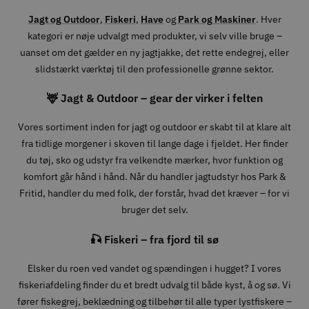
Jagt og Outdoor
,
Fiskeri
,
Have
og
Park og Maskiner
. Hver
kategori er nøje udvalgt med produkter, vi selv ville bruge –
uanset om det gælder en ny jagtjakke, det rette endegrej, eller
slidstærkt værktøj til den professionelle grønne sektor.
🦌 Jagt & Outdoor – gear der virker i felten
Vores sortiment inden for jagt og outdoor er skabt til at klare alt
fra tidlige morgener i skoven til lange dage i fjeldet. Her finder
du tøj, sko og udstyr fra velkendte mærker, hvor funktion og
komfort går hånd i hånd. Når du handler jagtudstyr hos Park &
Fritid, handler du med folk, der forstår, hvad det kræver – for vi
bruger det selv.
🎣 Fiskeri – fra fjord til sø
Elsker du roen ved vandet og spændingen i hugget? I vores
fiskeriafdeling finder du et bredt udvalg til både kyst, å og sø. Vi
fører fiskegrej, beklædning og tilbehør til alle typer lystfiskere –