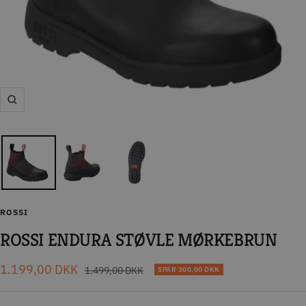
Zoom
ROSSI
ROSSI ENDURA STØVLE MØRKEBRUN
Tilbudspris
1.199,00 DKK
Normal
1.499,00 DKK
SPAR
300,00 DKK
pris