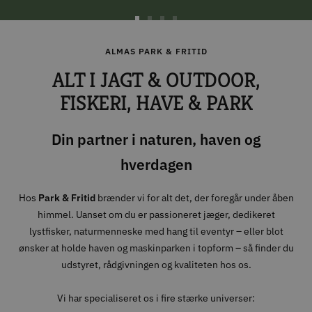
Gå
Gå
Gå
Gå
til
til
til
til
ALMAS PARK & FRITID
slide
slide
slide
slide
ALT I JAGT & OUTDOOR,
1
2
3
4
FISKERI, HAVE & PARK
Din partner i naturen, haven og
hverdagen
Hos
Park & Fritid
brænder vi for alt det, der foregår under åben
himmel. Uanset om du er passioneret jæger, dedikeret
lystfisker, naturmenneske med hang til eventyr – eller blot
ønsker at holde haven og maskinparken i topform – så finder du
udstyret, rådgivningen og kvaliteten hos os.
Vi har specialiseret os i fire stærke universer: