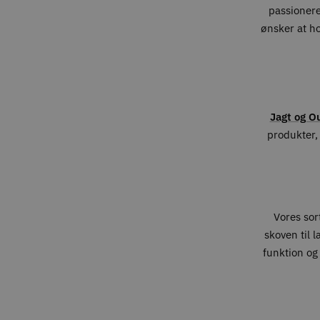
passionere
ønsker at h
Jagt og O
produkter, 
Vores sort
skoven til 
funktion og