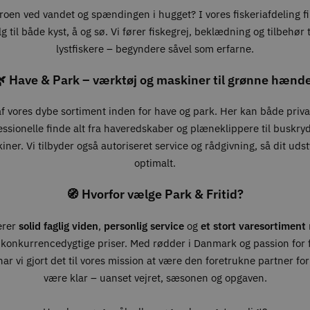
roen ved vandet og spændingen i hugget? I vores fiskeriafdeling f
g til både kyst, å og sø. Vi fører fiskegrej, beklædning og tilbehør ti
lystfiskere – begyndere såvel som erfarne.
 Have & Park – værktøj og maskiner til grønne hænd
 af vores dybe sortiment inden for have og park. Her kan både priv
essionelle finde alt fra haveredskaber og plæneklippere til buskry
ner. Vi tilbyder også autoriseret service og rådgivning, så dit udst
optimalt.
🧭 Hvorfor vælge Park & Fritid?
erer
solid faglig viden
,
personlig service
og
et stort varesortiment
 konkurrencedygtige priser. Med rødder i Danmark og passion for fr
ar vi gjort det til vores mission at være den foretrukne partner for 
være klar – uanset vejret, sæsonen og opgaven.