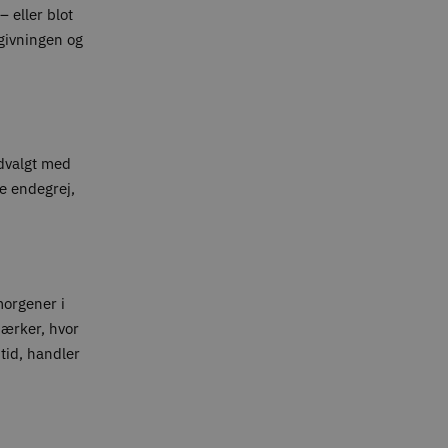
 eller blot
givningen og
udvalgt med
te endegrej,
 morgener i
mærker, hvor
tid, handler