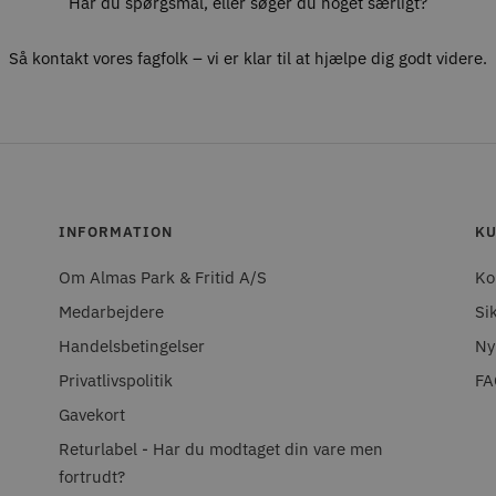
Har du spørgsmål, eller søger du noget særligt?
Så kontakt vores fagfolk – vi er klar til at hjælpe dig godt videre.
INFORMATION
KU
Om Almas Park & Fritid A/S
Ko
Medarbejdere
Si
Handelsbetingelser
Ny
Privatlivspolitik
FA
Gavekort
Returlabel - Har du modtaget din vare men
fortrudt?