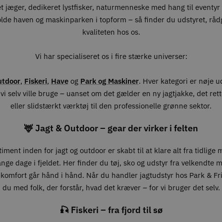
t jæger, dedikeret lystfisker, naturmenneske med hang til eventyr –
olde haven og maskinparken i topform – så finder du udstyret, råd
kvaliteten hos os.
Vi har specialiseret os i fire stærke universer:
utdoor
,
Fiskeri
,
Have
og
Park og Maskiner
. Hver kategori er nøje 
vi selv ville bruge – uanset om det gælder en ny jagtjakke, det ret
eller slidstærkt værktøj til den professionelle grønne sektor.
🦌 Jagt & Outdoor – gear der virker i felten
iment inden for jagt og outdoor er skabt til at klare alt fra tidlige
lange dage i fjeldet. Her finder du tøj, sko og udstyr fra velkendte 
 komfort går hånd i hånd. Når du handler jagtudstyr hos Park & Fri
du med folk, der forstår, hvad det kræver – for vi bruger det selv.
🎣 Fiskeri – fra fjord til sø