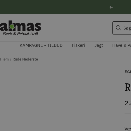
Spring
Forrige
til
indhold
Søgeforslag
Almas
Søg
Park
Husqvarna motorsav
&
Kikkert
KAMPAGNE - TILBUD
Fiskeri
Jagt
Have & P
Fritid
Blink
Natoptik
Hjem
Rude Nederste
EG
R
Ti
2
Væl