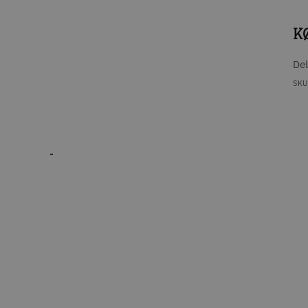
K
De
SKU
-