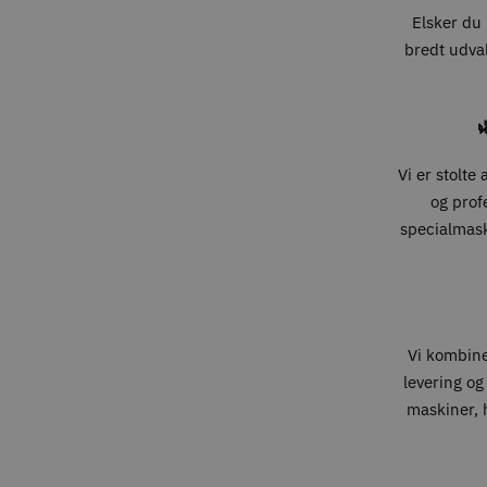
Elsker du 
bredt udval

Vi er stolte
og prof
specialmaski
Vi kombin
levering og
maskiner, h