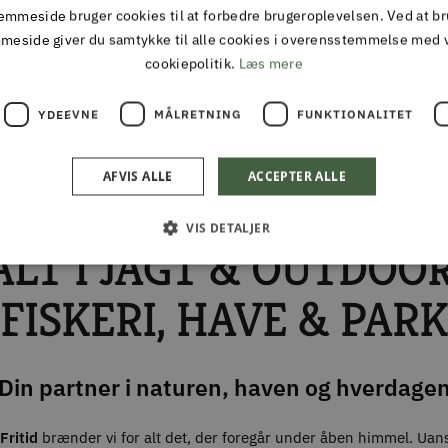
mmeside bruger cookies til at forbedre brugeroplevelsen. Ved at b
meside giver du samtykke til alle cookies i overensstemmelse med 
cookiepolitik.
Læs mere
TIL DAG LEVERING
30 DAGES FULD RE
YDEEVNE
MÅLRETNING
FUNKTIONALITET
ing inden kl 13 på hverdage
AFVIS ALLE
ACCEPTER ALLE
ALMAS PARK & FRITID
VIS DETALJER
ALT I JAGT & OUTDOOR
FISKERI, HAVE & PARK
Din partner i naturen, haven og hverdage
Fritid
brænder vi for alt det, der foregår under åben himmel. Uan