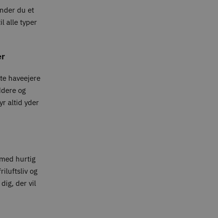
inder du et
l alle typer
er
ate haveejere
ddere og
yr altid yder
med hurtig
iluftsliv og
dig, der vil