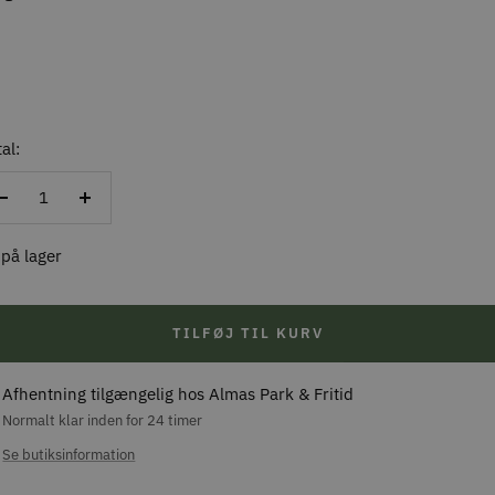
al:
Reducer
Forøg
antal
antal
 på lager
TILFØJ TIL KURV
Afhentning tilgængelig hos Almas Park & Fritid
Normalt klar inden for 24 timer
Se butiksinformation