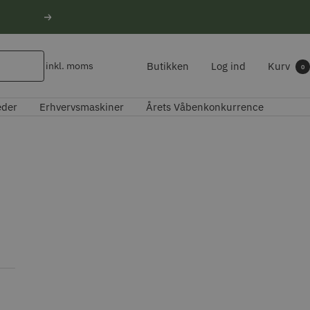
Næste
Butikken
Log ind
Kurv
inkl. moms
0
eder
Erhvervsmaskiner
Årets Våbenkonkurrence