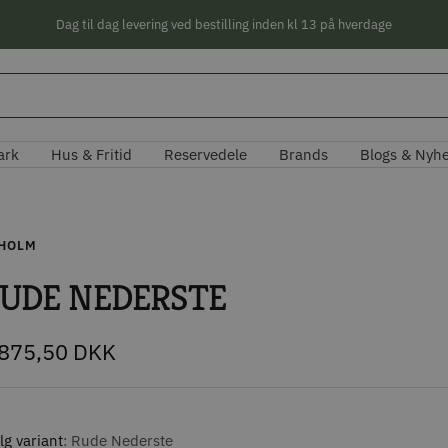
Dag til dag levering ved bestilling inden kl 13 på hverdage
ark
Hus & Fritid
Reservedele
Brands
Blogs & Nyh
HOLM
UDE NEDERSTE
lbudspris
.875,50 DKK
g variant
Rude Nederste