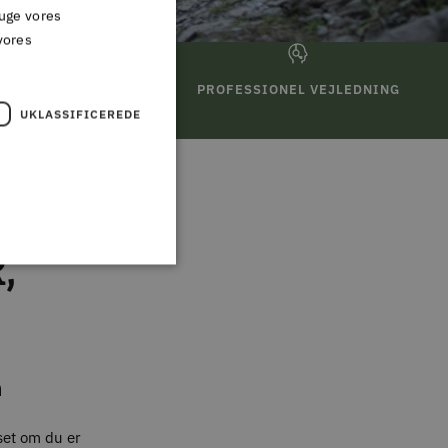
ruge vores
vores
TURRET
PROFESSIONEL VEJLEDNING
UKLASSIFICEREDE
,
n
set om du er