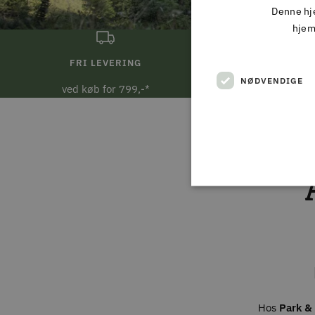
Denne hje
hjem
FRI LEVERING
DAG 
NØDVENDIGE
ved køb for 799,-*
Ved bestill
Hos
Park & 