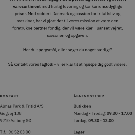
varesortiment
med hurtig levering og konkurrencedygtige
priser. Med rødder i Danmark og passion for friluftsliv og
maskiner, har vi gjort det til vores mission at være den
foretrukne partner for dig, der vil være klar – uanset vejret,
sæsonen og opgaven.
Har du spørgsmål, eller søger du noget særligt?
Så kontakt vores fagfolk – vi er klar til at hjælpe dig godt videre.
KONTAKT
ÅBNINGSTIDER
Almas Park & Fritid A/S
Butikken
Gugvej 138
Mandag - Fredag:
09.30 - 17.00
9210 Aalborg SØ
Lørdag:
09.30 - 13.00
Tlf.:
96 52 03 00
Lager