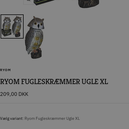
Zoom
RYOM
RYOM FUGLESKRÆMMER UGLE XL
Tilbudspris
209,00 DKK
Vælg variant
Ryom Fugleskræmmer Ugle XL