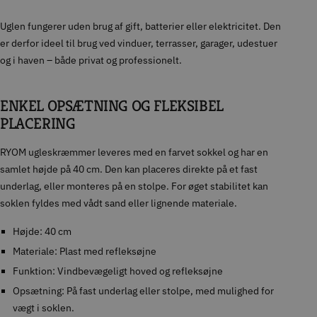
Uglen fungerer uden brug af gift, batterier eller elektricitet. Den
er derfor ideel til brug ved vinduer, terrasser, garager, udestuer
og i haven – både privat og professionelt.
ENKEL OPSÆTNING OG FLEKSIBEL
PLACERING
RYOM ugleskræmmer leveres med en farvet sokkel og har en
samlet højde på 40 cm. Den kan placeres direkte på et fast
underlag, eller monteres på en stolpe. For øget stabilitet kan
soklen fyldes med vådt sand eller lignende materiale.
Højde: 40 cm
Materiale: Plast med refleksøjne
Funktion: Vindbevægeligt hoved og refleksøjne
Opsætning: På fast underlag eller stolpe, med mulighed for
vægt i soklen.