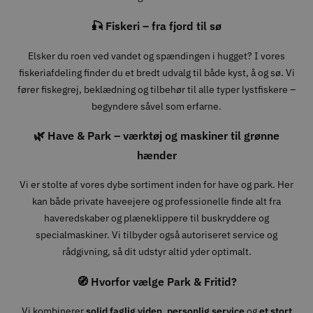
🎣 Fiskeri – fra fjord til sø
Elsker du roen ved vandet og spændingen i hugget? I vores
fiskeriafdeling finder du et bredt udvalg til både kyst, å og sø. Vi
fører fiskegrej, beklædning og tilbehør til alle typer lystfiskere –
begyndere såvel som erfarne.
🌿 Have & Park – værktøj og maskiner til grønne
hænder
Vi er stolte af vores dybe sortiment inden for have og park. Her
kan både private haveejere og professionelle finde alt fra
haveredskaber og plæneklippere til buskryddere og
specialmaskiner. Vi tilbyder også autoriseret service og
rådgivning, så dit udstyr altid yder optimalt.
🧭 Hvorfor vælge Park & Fritid?
Vi kombinerer
solid faglig viden
,
personlig service
og
et stort