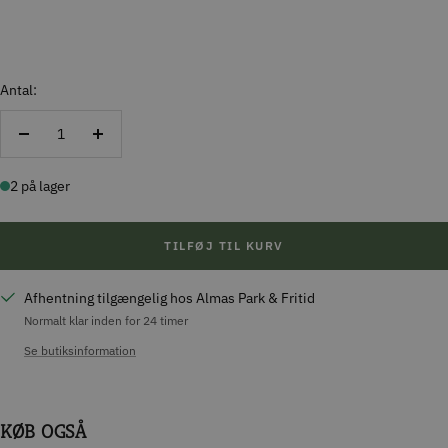
Antal:
Reducer
Forøg
antal
antal
2 på lager
TILFØJ TIL KURV
Afhentning tilgængelig hos Almas Park & Fritid
Normalt klar inden for 24 timer
Se butiksinformation
KØB OGSÅ