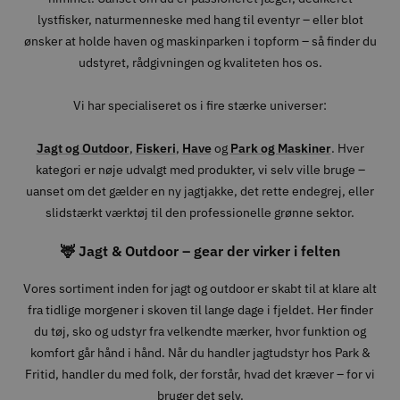
lystfisker, naturmenneske med hang til eventyr – eller blot
ønsker at holde haven og maskinparken i topform – så finder du
udstyret, rådgivningen og kvaliteten hos os.
Vi har specialiseret os i fire stærke universer:
Jagt og Outdoor
,
Fiskeri
,
Have
og
Park og Maskiner
. Hver
kategori er nøje udvalgt med produkter, vi selv ville bruge –
uanset om det gælder en ny jagtjakke, det rette endegrej, eller
slidstærkt værktøj til den professionelle grønne sektor.
🦌 Jagt & Outdoor – gear der virker i felten
Vores sortiment inden for jagt og outdoor er skabt til at klare alt
fra tidlige morgener i skoven til lange dage i fjeldet. Her finder
du tøj, sko og udstyr fra velkendte mærker, hvor funktion og
komfort går hånd i hånd. Når du handler jagtudstyr hos Park &
Fritid, handler du med folk, der forstår, hvad det kræver – for vi
bruger det selv.