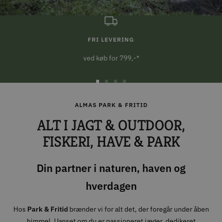
FRI LEVERING
ved køb for 799,-*
Gå
Gå
Gå
Gå
til
til
til
til
ALMAS PARK & FRITID
slide
slide
slide
slide
ALT I JAGT & OUTDOOR,
1
2
3
4
FISKERI, HAVE & PARK
Din partner i naturen, haven og
hverdagen
Hos
Park & Fritid
brænder vi for alt det, der foregår under åben
himmel. Uanset om du er passioneret jæger, dedikeret