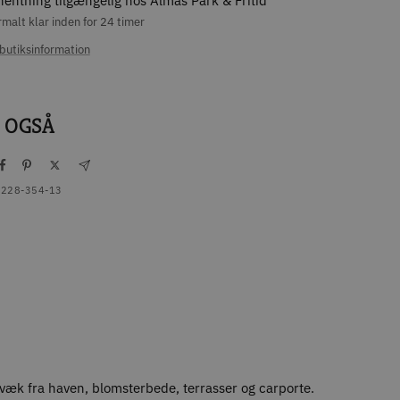
hentning tilgængelig hos Almas Park & Fritid
malt klar inden for 24 timer
butiksinformation
 OGSÅ
228-354-13
væk fra haven, blomsterbede, terrasser og carporte.