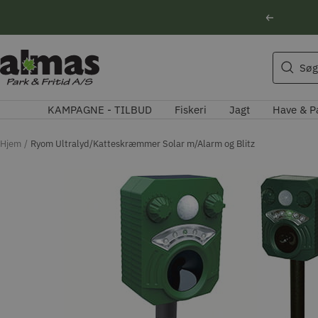
Spring
Forrige
til
indhold
Søgeforslag
Almas
Søg
Park
Husqvarna motorsav
&
Kikkert
KAMPAGNE - TILBUD
Fiskeri
Jagt
Have & P
Fritid
Blink
Natoptik
Hjem
Ryom Ultralyd/Katteskræmmer Solar m/Alarm og Blitz