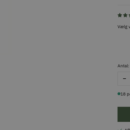
Vælg v
Antal:
Re
ant
18 p