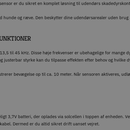
-sensor er du sikret en komplet løsning til udendørs skadedyrskont
od hunde og ræve. Den beskytter dine udendørsarealer uden brug a
FUNKTIONER
 13,5 til 45 kHz. Disse høje frekvenser er ubehagelige for mange 
g justerbar styrke kan du tilpasse effekten efter behov og hvilke d
rer bevægelse op til ca. 10 meter. Når sensoren aktiveres, udløses
 3,7V batteri, der oplades via solcellen i toppen af enheden. Ved 
el. Dermed er du altid sikret drift uanset vejret.