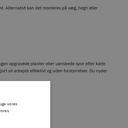
d. Alternativt kan det monteres på væg, hegn eller
 ingen opgravede planter eller uønskede spor efter katte
rt sit arbejde effektivt og uden forstyrrelser. Du nyder
ruge vores
vores