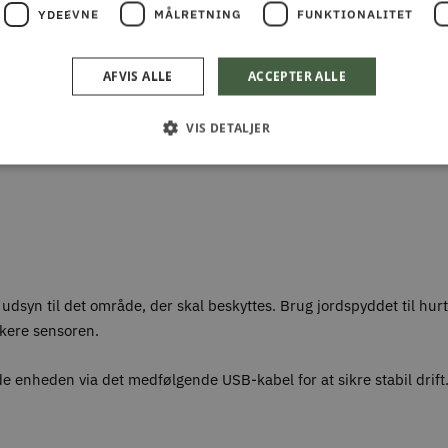
YDEEVNE
MÅLRETNING
FUNKTIONALITET
e
AFVIS ALLE
ACCEPTER ALLE
VIS DETALJER
 udsyn til det område, der skal beskyttes. Brug jordspyddet til h
okere sensoren.
de enheden via det medfølgende USB-kabel for at sikre stabil drift