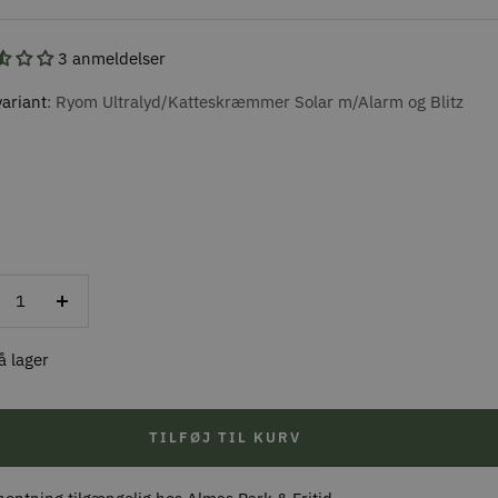
pris
3 anmeldelser
ariant
Ryom Ultralyd/Katteskræmmer Solar m/Alarm og Blitz
ducer
Forøg
al
antal
å lager
TILFØJ TIL KURV