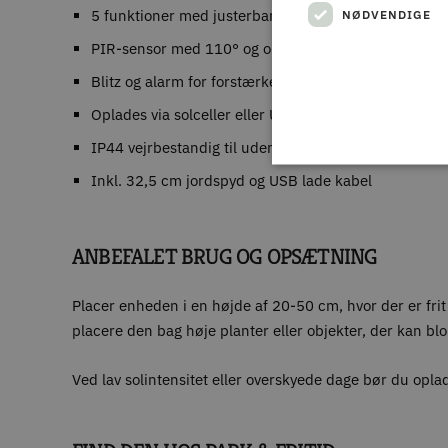
5 funktioner med justerbar styrke
NØDVENDIGE
PIR-sensor med 110° og op til 10 meters rækkevidd
Blitz og alarm for forstærket effekt
Oplades via solceller eller USB-kabel
IP44 vejrbestandig til udendørs brug
Inkl. 32,5 cm jordspyd og USB lade kabel
ANBEFALET BRUG OG OPSÆTNING
Placer enheden i en højde af 20-50 cm, hvor der er frit
placere den bag høje planter eller objekter, der kan bl
Ved lav solintensitet eller overskyede dage bør du opla