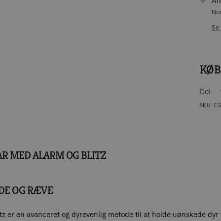
Af
Nor
Se 
KØB
Del
SKU:
CG
R MED ALARM OG BLITZ
DE OG RÆVE
 er en avanceret og dyrevenlig metode til at holde uønskede dyr 