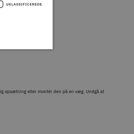
UKLASSIFICEREDE
urtig opsætning eller montér den på en væg. Undgå at
.