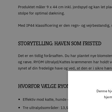
Produktet måler 9 x 44 cm inkl. jordspyd og kan let pl
stolpe for optimal dækning.
Med IP44 klassificering er den regn- og vejrbestandig,
STORYTELLING: HAVEN SOM FRISTED
Det er en tidlig forårsaften. Du har plantet nye blomste
og ræve. RYOM Ultralyd/Kattes kræmmeren har holdt vagt 
synet af din fredelige have og ved, at den er i sikre hæn
HVORFOR VÆLGE RYOM ULTRALYD/KATT
Denne hje
hjem
Effektiv mod katte, hunde og ræve
Tre ultralydsområder: 13,5-45 kHz