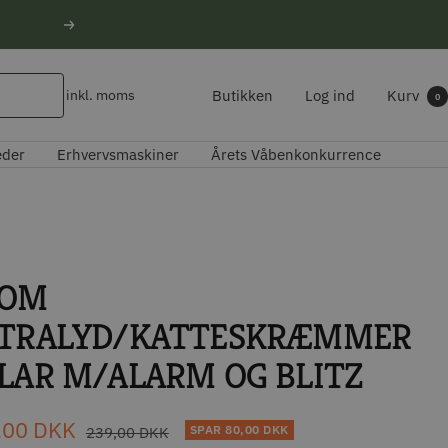
Næste
Butikken
Log ind
Kurv
inkl. moms
0
eder
Erhvervsmaskiner
Årets Våbenkonkurrence
YOM
TRALYD/KATTESKRÆMMER
LAR M/ALARM OG BLITZ
udspris
,00 DKK
Normal
SPAR
80,00 DKK
239,00 DKK