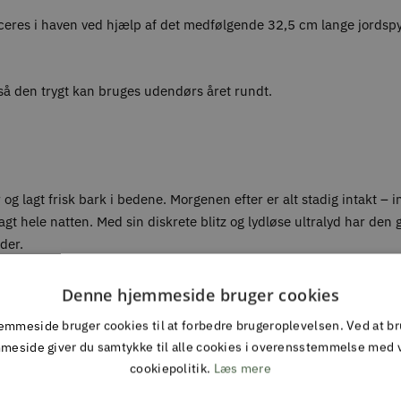
aceres i haven ved hjælp af det medfølgende 32,5 cm lange jordspy
 så den trygt kan bruges udendørs året rundt.
r og lagt frisk bark i bedene. Morgenen efter er alt stadig intakt –
hele natten. Med sin diskrete blitz og lydløse ultralyd har den gjo
der.
Denne hjemmeside bruger cookies
E SKRÆMMER SOLAR?
mmeside bruger cookies til at forbedre brugeroplevelsen. Ved at b
meside giver du samtykke til alle cookies i overensstemmelse med 
cookiepolitik.
Læs mere