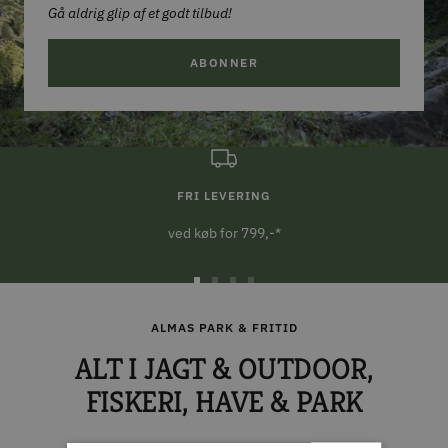
Gå aldrig glip af et godt tilbud!
ABONNER
FRI LEVERING
ved køb for 799,-*
Gå
Gå
Gå
Gå
til
til
til
til
ALMAS PARK & FRITID
slide
slide
slide
slide
ALT I JAGT & OUTDOOR,
1
2
3
4
FISKERI, HAVE & PARK