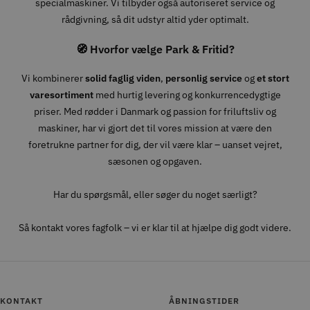
specialmaskiner. Vi tilbyder også autoriseret service og
rådgivning, så dit udstyr altid yder optimalt.
🧭 Hvorfor vælge Park & Fritid?
Vi kombinerer
solid faglig viden
,
personlig service
og
et stort
varesortiment
med hurtig levering og konkurrencedygtige
priser. Med rødder i Danmark og passion for friluftsliv og
maskiner, har vi gjort det til vores mission at være den
foretrukne partner for dig, der vil være klar – uanset vejret,
sæsonen og opgaven.
Har du spørgsmål, eller søger du noget særligt?
Så kontakt vores fagfolk – vi er klar til at hjælpe dig godt videre.
KONTAKT
ÅBNINGSTIDER