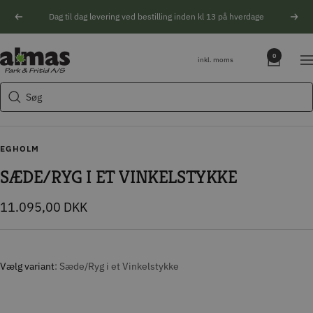
Spring
Dag til dag levering ved bestilling inden kl 13 på hverdage
Forrige
Næs
til
indhold
Søgeforslag
Almas
0
inkl. moms
Na
Park
Husqvarna motorsav
&
Søg
Kikkert
Fritid
Blink
Natoptik
EGHOLM
SÆDE/RYG I ET VINKELSTYKKE
Tilbudspris
11.095,00 DKK
Vælg variant
Sæde/Ryg i et Vinkelstykke