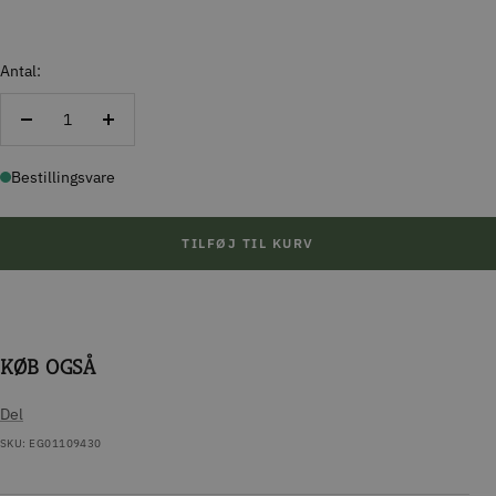
Antal:
Reducer
Forøg
antal
antal
Bestillingsvare
TILFØJ TIL KURV
KØB OGSÅ
Del
SKU:
EG01109430