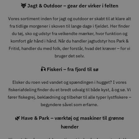
🦌 Jagt & Outdoor – gear der virker i felten
Vores sortiment inden for jagt og outdoor er skabt til at klare alt
fra tidlige morgener i skoven til lange dage i fjeldet. Her finder
du tøj, sko og udstyr fra velkendte mærker, hvor funktion og
komfort går hånd i hånd. Når du handler jagtudstyr hos Park &
Fritid, handler du med folk, der forstår, hvad det kræver – for vi
bruger det selv.
🎣 Fiskeri – fra fjord til sø
Elsker du roen ved vandet og spændingen i hugget? I vores
fiskeriafdeling finder du et bredt udvalg til både kyst, å og sø. Vi
fører fiskegrej, beklædning og tilbehør til alle typer lystfiskere –
begyndere såvel som erfarne.
🌿 Have & Park – værktøj og maskiner til grønne
hænder