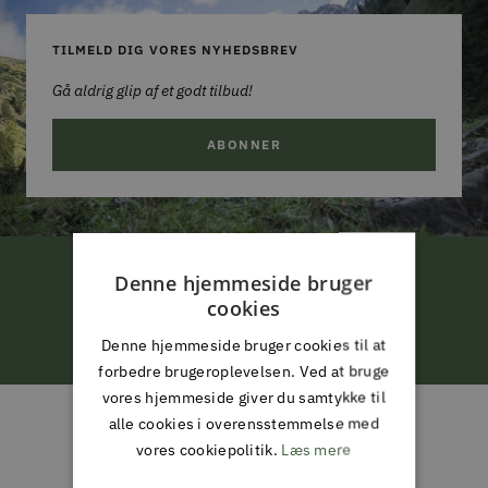
TILMELD DIG VORES NYHEDSBREV
Gå aldrig glip af et godt tilbud!
ABONNER
Denne hjemmeside bruger
FRI LEVERING
cookies
ved køb for 799,-*
Denne hjemmeside bruger cookies til at
forbedre brugeroplevelsen. Ved at bruge
Gå
Gå
Gå
Gå
vores hjemmeside giver du samtykke til
til
til
til
til
alle cookies i overensstemmelse med
ALMAS PARK & FRITID
slide
slide
slide
slide
vores cookiepolitik.
Læs mere
ALT I JAGT & OUTDOOR,
1
2
3
4