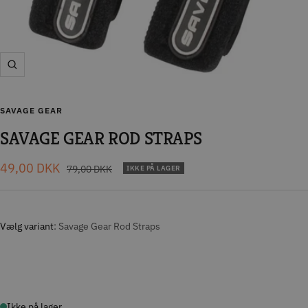
Zoom
SAVAGE GEAR
SAVAGE GEAR ROD STRAPS
Tilbudspris
49,00 DKK
Normal
79,00 DKK
IKKE PÅ LAGER
pris
Vælg variant
Savage Gear Rod Straps
Ikke på lager