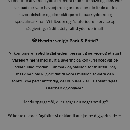
Vi er stolte af vores dybe sortiment inden for have og park. Her
kan både private haveejere og professionelle finde alt fra
haveredskaber og plæneklippere til buskryddere og
specialmaskiner. Vi tilbyder også autoriseret service og
rådgivning, så dit udstyr altid yder optimalt.
🧭 Hvorfor vælge Park & Fritid?
Vi kombinerer
solid faglig viden
,
personlig service
og
et stort
varesortiment
med hurtig levering og konkurrencedygtige
priser. Med rødder i Danmark og passion for friluftsliv og
maskiner, har vi gjort det til vores mission at være den
foretrukne partner for dig, der vil være klar – uanset vejret,
sæsonen og opgaven.
Har du spørgsmål, eller søger du noget særligt?
Så kontakt vores fagfolk – vi er klar til at hjælpe dig godt videre.