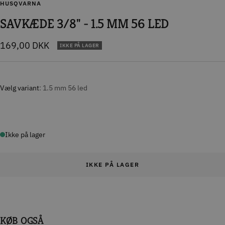
HUSQVARNA
SAVKÆDE 3/8" - 1.5 MM 56 LED
Tilbudspris
169,00 DKK
IKKE PÅ LAGER
Vælg variant
1.5 mm 56 led
Ikke på lager
IKKE PÅ LAGER
KØB OGSÅ