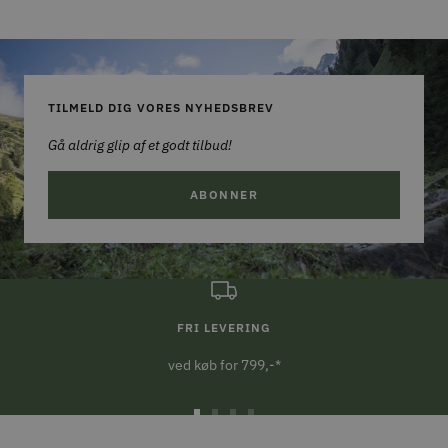
TILMELD DIG VORES NYHEDSBREV
Gå aldrig glip af et godt tilbud!
ABONNER
FRI LEVERING
ved køb for 799,-*
Gå
Gå
Gå
Gå
til
til
til
til