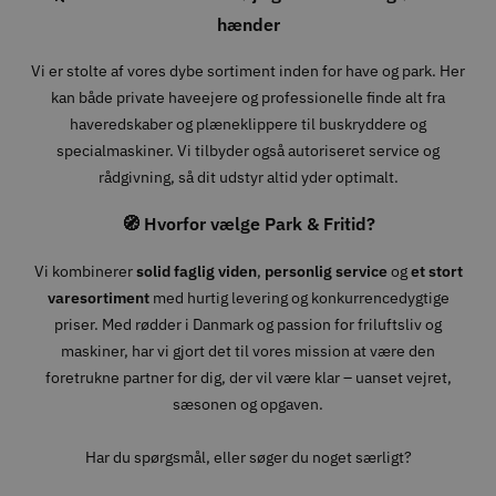
hænder
Vi er stolte af vores dybe sortiment inden for have og park. Her
kan både private haveejere og professionelle finde alt fra
haveredskaber og plæneklippere til buskryddere og
specialmaskiner. Vi tilbyder også autoriseret service og
rådgivning, så dit udstyr altid yder optimalt.
🧭 Hvorfor vælge Park & Fritid?
Vi kombinerer
solid faglig viden
,
personlig service
og
et stort
varesortiment
med hurtig levering og konkurrencedygtige
priser. Med rødder i Danmark og passion for friluftsliv og
maskiner, har vi gjort det til vores mission at være den
foretrukne partner for dig, der vil være klar – uanset vejret,
sæsonen og opgaven.
Har du spørgsmål, eller søger du noget særligt?