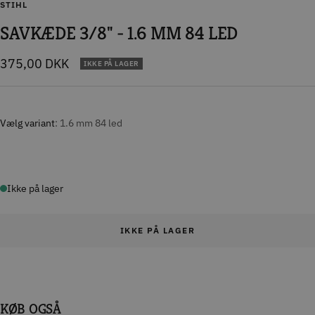
STIHL
SAVKÆDE 3/8" - 1.6 MM 84 LED
Tilbudspris
375,00 DKK
IKKE PÅ LAGER
Vælg variant
1.6 mm 84 led
Ikke på lager
IKKE PÅ LAGER
KØB OGSÅ