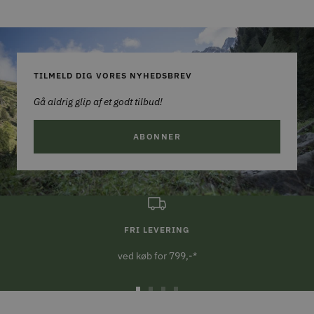
TILMELD DIG VORES NYHEDSBREV
Gå aldrig glip af et godt tilbud!
ABONNER
FRI LEVERING
ved køb for 799,-*
Gå
Gå
Gå
Gå
til
til
til
til