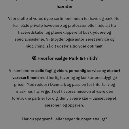
hænder
Vi er stolte af vores dybe sortiment inden for have og park. Her
kan både private haveejere og professionelle finde alt fra
haveredskaber og plæneklippere til buskryddere og
specialmaskiner. Vi tilbyder også autoriseret service og
rådgivning, så dit udstyr altid yder optimalt.
🧭 Hvorfor vælge Park & Fritid?
Vi kombinerer
solid faglig viden
,
personlig service
og
et stort
varesortiment
med hurtig levering og konkurrencedygtige
priser. Med rødder i Danmark og passion for friluftsliv og
maskiner, har vi gjort det til vores mission at være den
foretrukne partner for dig, der vil være klar – uanset vejret,
sæsonen og opgaven.
Har du spørgsmål, eller søger du noget særligt?