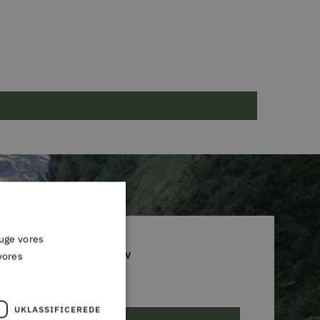
ruge vores
D DIG VORES NYHEDSBREV
vores
 glip af et godt tilbud!
UKLASSIFICEREDE