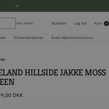
Næste
Butikken
Log ind
Kurv
inkl. moms
0
eder
Erhvervsmaskiner
Årets Våbenkonkurrence
AND
ELAND HILLSIDE JAKKE MOSS
EEN
udspris
99,00 DKK