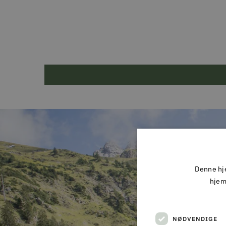
Denne hje
hjem
NØDVENDIGE