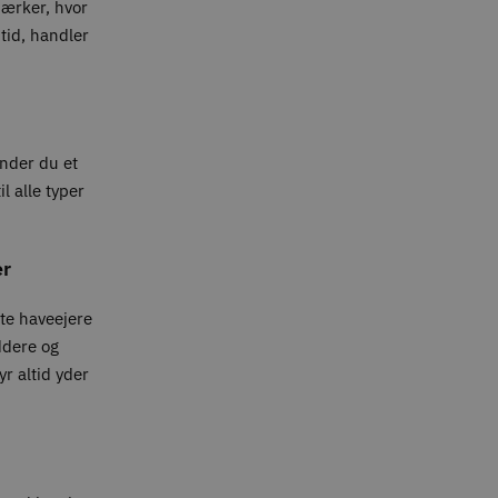
mærker, hvor
tid, handler
inder du et
l alle typer
er
ate haveejere
ddere og
yr altid yder