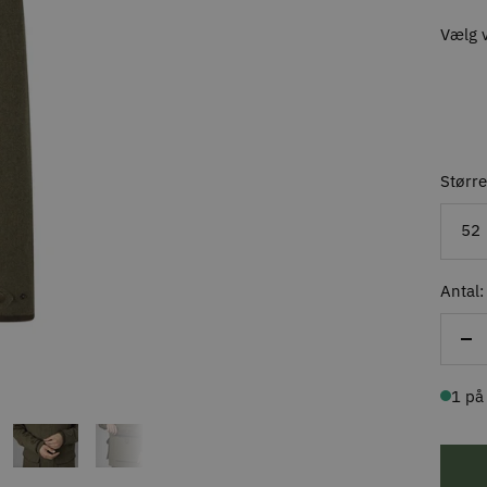
Vælg v
Større
52
Antal:
Re
ant
1 på