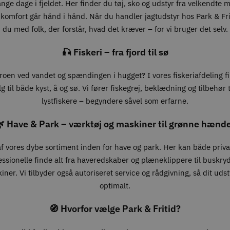
lange dage i fjeldet. Her finder du tøj, sko og udstyr fra velkendte 
 komfort går hånd i hånd. Når du handler jagtudstyr hos Park & Fri
du med folk, der forstår, hvad det kræver – for vi bruger det selv.
🎣 Fiskeri – fra fjord til sø
roen ved vandet og spændingen i hugget? I vores fiskeriafdeling f
g til både kyst, å og sø. Vi fører fiskegrej, beklædning og tilbehør ti
lystfiskere – begyndere såvel som erfarne.
 Have & Park – værktøj og maskiner til grønne hænd
 af vores dybe sortiment inden for have og park. Her kan både priv
essionelle finde alt fra haveredskaber og plæneklippere til buskry
ner. Vi tilbyder også autoriseret service og rådgivning, så dit udst
optimalt.
🧭 Hvorfor vælge Park & Fritid?