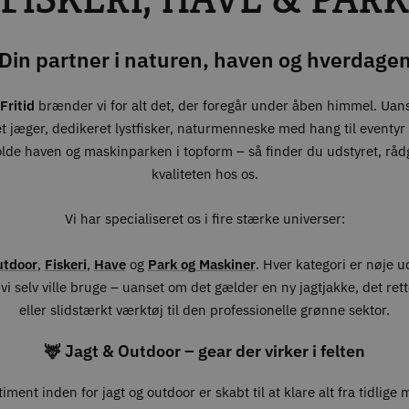
Din partner i naturen, haven og hverdage
Fritid
brænder vi for alt det, der foregår under åben himmel. Uan
t jæger, dedikeret lystfisker, naturmenneske med hang til eventyr –
olde haven og maskinparken i topform – så finder du udstyret, råd
kvaliteten hos os.
Vi har specialiseret os i fire stærke universer:
utdoor
,
Fiskeri
,
Have
og
Park og Maskiner
. Hver kategori er nøje 
vi selv ville bruge – uanset om det gælder en ny jagtjakke, det ret
eller slidstærkt værktøj til den professionelle grønne sektor.
🦌 Jagt & Outdoor – gear der virker i felten
iment inden for jagt og outdoor er skabt til at klare alt fra tidlige