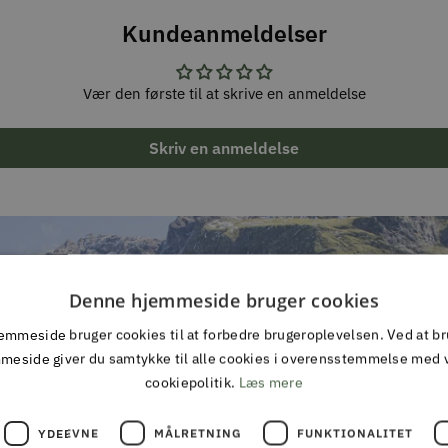
Kundeanmeldelser
Vær den første til at skrive en anmeldelse
Skriv en anmeldelse
Denne hjemmeside bruger cookies
mmeside bruger cookies til at forbedre brugeroplevelsen. Ved at b
TILMEL
meside giver du samtykke til alle cookies i overensstemmelse med 
cookiepolitik.
Læs mere
Gå aldrig
YDEEVNE
MÅLRETNING
FUNKTIONALITET