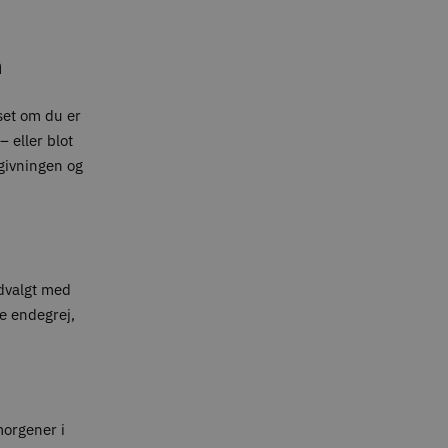
n
set om du er
 eller blot
givningen og
udvalgt med
te endegrej,
 morgener i