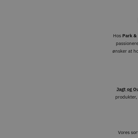
Hos
Park & 
passionere
ønsker at h
Jagt og O
produkter, 
Vores sort