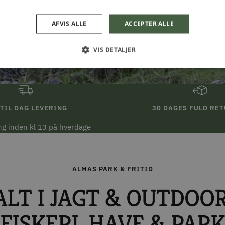
AFVIS ALLE
ACCEPTER ALLE
VIS DETALJER
TIL DAG LEVERING
30 DAGES FULD RE
ing inden kl 13 på hverdage
ALMAS PARK & FRITID
ALT I JAGT & OUTDOOR
FISKERI, HAVE & PARK