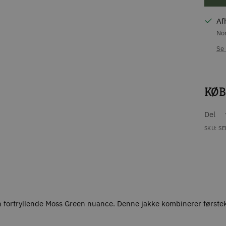
Af
Nor
Se 
KØB
Del
SKU:
SE
den fortryllende Moss Green nuance. Denne jakke kombinerer første