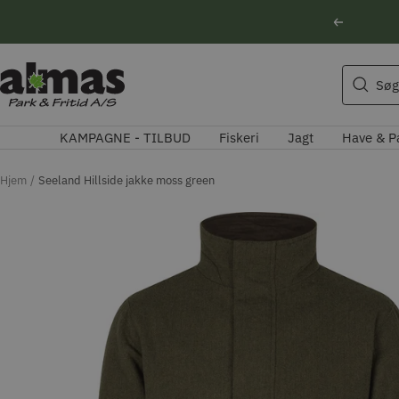
Spring
Forrige
til
indhold
Søgeforslag
Almas
Søg
Park
Husqvarna motorsav
&
Kikkert
KAMPAGNE - TILBUD
Fiskeri
Jagt
Have & P
Fritid
Blink
Natoptik
Hjem
Seeland Hillside jakke moss green