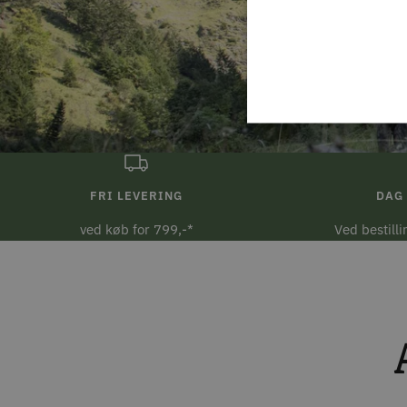
FRI LEVERING
DAG 
ved køb for 799,-*
Ved bestill