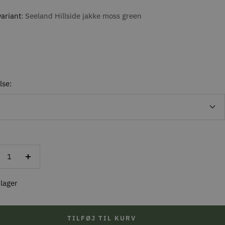
ariant
Seeland Hillside jakke moss green
lse:
ducer
Forøg
al
antal
 lager
TILFØJ TIL KURV