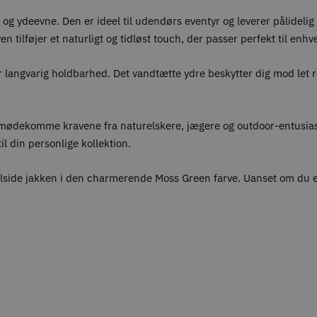
 og ydeevne. Den er ideel til udendørs eventyr og leverer pålidel
ilføjer et naturligt og tidløst touch, der passer perfekt til enhv
rer langvarig holdbarhed. Det vandtætte ydre beskytter dig mod le
mødekomme kravene fra naturelskere, jægere og outdoor-entusiast
l din personlige kollektion.
 Hillside jakken i den charmerende Moss Green farve. Uanset om du e