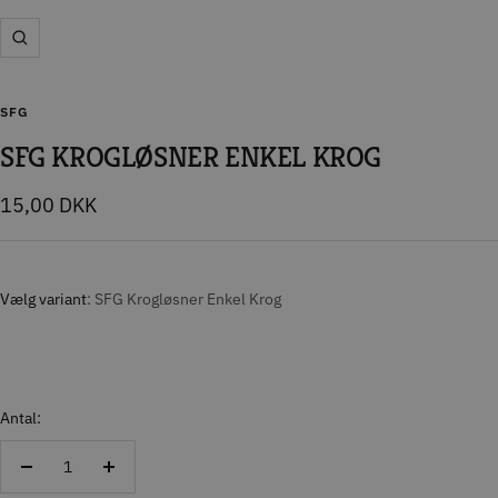
Zoom
SFG
SFG KROGLØSNER ENKEL KROG
Tilbudspris
15,00 DKK
Vælg variant
SFG Krogløsner Enkel Krog
Antal:
Reducer
Forøg