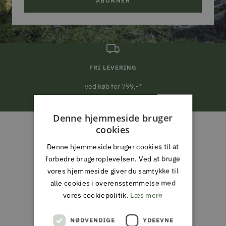
ABONNER
FRI LEVERING
ved køb for 799,-*
Gå
Gå
Gå
Gå
Denne hjemmeside bruger
til
til
til
til
cookies
ALMAS PARK & FRITID
slide
slide
slide
slide
Denne hjemmeside bruger cookies til at
ALT I JAGT & OUTDOOR,
1
2
3
4
forbedre brugeroplevelsen. Ved at bruge
FISKERI, HAVE & PARK
vores hjemmeside giver du samtykke til
alle cookies i overensstemmelse med
vores cookiepolitik.
Læs mere
Din partner i naturen, haven og
hverdagen
NØDVENDIGE
YDEEVNE