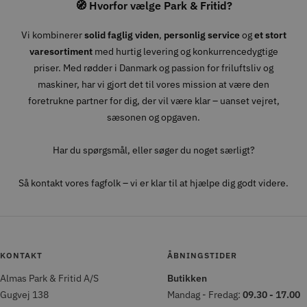
🧭 Hvorfor vælge Park & Fritid?
Vi kombinerer
solid faglig viden
,
personlig service
og
et stort
varesortiment
med hurtig levering og konkurrencedygtige
priser. Med rødder i Danmark og passion for friluftsliv og
maskiner, har vi gjort det til vores mission at være den
foretrukne partner for dig, der vil være klar – uanset vejret,
sæsonen og opgaven.
Har du spørgsmål, eller søger du noget særligt?
Så kontakt vores fagfolk – vi er klar til at hjælpe dig godt videre.
KONTAKT
ÅBNINGSTIDER
Almas Park & Fritid A/S
Butikken
Gugvej 138
Mandag - Fredag:
09.30 - 17.00