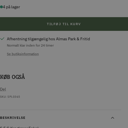
antal
antal
4 på lager
TILFØJ TIL KURV
Afhentning tilgængelig hos Almas Park & Fritid
Normalt klar inden for 24 timer
Se butiksinformation
KØB OGSÅ
Del
SKU:
SPL0365
BESKRIVELSE