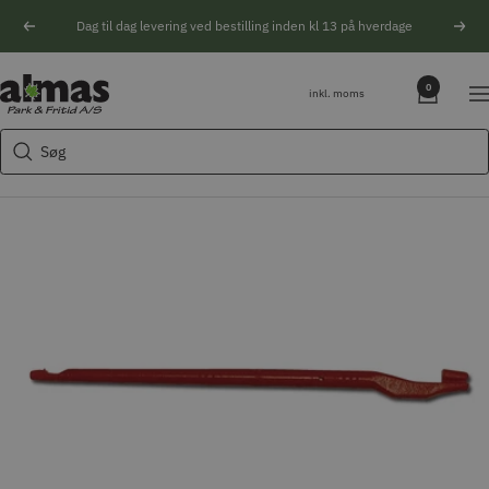
Spring
Dag til dag levering ved bestilling inden kl 13 på hverdage
Forrige
Næs
til
indhold
Søgeforslag
Almas
0
inkl. moms
Na
Park
Husqvarna motorsav
&
Søg
Kikkert
Fritid
Blink
Natoptik