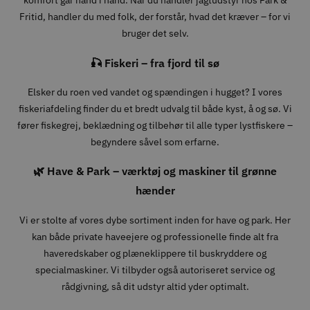
komfort går hånd i hånd. Når du handler jagtudstyr hos Park &
Fritid, handler du med folk, der forstår, hvad det kræver – for vi
bruger det selv.
🎣 Fiskeri – fra fjord til sø
Elsker du roen ved vandet og spændingen i hugget? I vores
fiskeriafdeling finder du et bredt udvalg til både kyst, å og sø. Vi
fører fiskegrej, beklædning og tilbehør til alle typer lystfiskere –
begyndere såvel som erfarne.
🌿 Have & Park – værktøj og maskiner til grønne
hænder
Vi er stolte af vores dybe sortiment inden for have og park. Her
kan både private haveejere og professionelle finde alt fra
haveredskaber og plæneklippere til buskryddere og
specialmaskiner. Vi tilbyder også autoriseret service og
rådgivning, så dit udstyr altid yder optimalt.