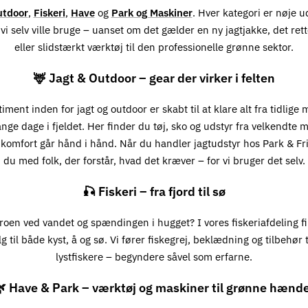
utdoor
,
Fiskeri
,
Have
og
Park og Maskiner
. Hver kategori er nøje 
vi selv ville bruge – uanset om det gælder en ny jagtjakke, det ret
eller slidstærkt værktøj til den professionelle grønne sektor.
🦌 Jagt & Outdoor – gear der virker i felten
iment inden for jagt og outdoor er skabt til at klare alt fra tidlige
lange dage i fjeldet. Her finder du tøj, sko og udstyr fra velkendte 
 komfort går hånd i hånd. Når du handler jagtudstyr hos Park & Fri
du med folk, der forstår, hvad det kræver – for vi bruger det selv.
🎣 Fiskeri – fra fjord til sø
roen ved vandet og spændingen i hugget? I vores fiskeriafdeling f
g til både kyst, å og sø. Vi fører fiskegrej, beklædning og tilbehør ti
lystfiskere – begyndere såvel som erfarne.
 Have & Park – værktøj og maskiner til grønne hænd