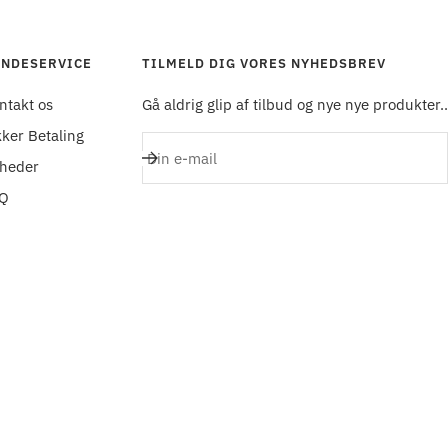
NDESERVICE
TILMELD DIG VORES NYHEDSBREV
ntakt os
Gå aldrig glip af tilbud og nye nye produkter..
kker Betaling
Din e-mail
heder
Q