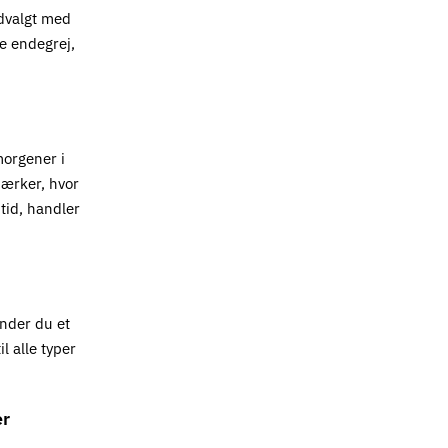
udvalgt med
te endegrej,
 morgener i
mærker, hvor
tid, handler
inder du et
l alle typer
er