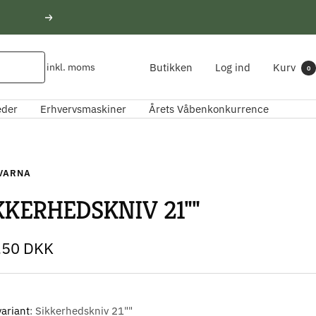
Næste
Butikken
Log ind
Kurv
inkl. moms
0
eder
Erhvervsmaskiner
Årets Våbenkonkurrence
VARNA
KKERHEDSKNIV 21""
udspris
,50 DKK
ariant
Sikkerhedskniv 21""