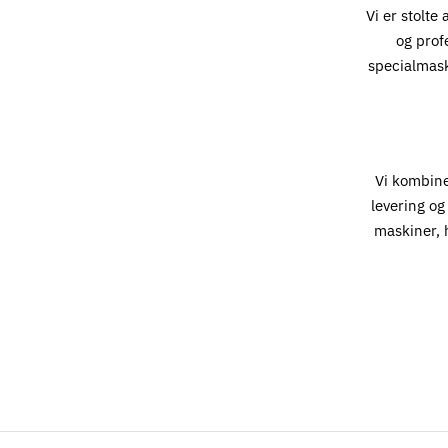
Vi er stolte
og prof
specialmaski
Vi kombin
levering og
maskiner, h