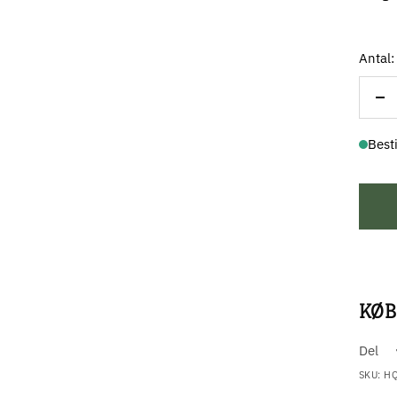
Antal:
Re
ant
Besti
KØB
Del
SKU:
HQ