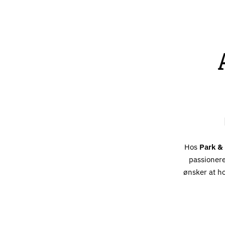
Hos
Park & 
passionere
ønsker at h