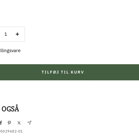
ducer
Forøg
al
antal
llingsvare
TILFØJ TIL KURV
 OGSÅ
5029682-01