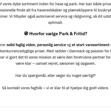
 af vores dybe sortiment inden for have og park. Her kan både priv
essionelle finde alt fra haveredskaber og plæneklippere til buskry
ner. Vi tilbyder også autoriseret service og rådgivning, så dit udst
optimalt.
🧭 Hvorfor vælge Park & Fritid?
erer
solid faglig viden
,
personlig service
og
et stort varesortiment
 konkurrencedygtige priser. Med rødder i Danmark og passion for fr
ar vi gjort det til vores mission at være den foretrukne partner for 
være klar – uanset vejret, sæsonen og opgaven.
Har du spørgsmål, eller søger du noget særligt?
Så kontakt vores fagfolk – vi er klar til at hjælpe dig godt videre.