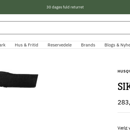
30 dages fuld returret
ark
Hus & Fritid
Reservedele
Brands
Blogs & Nyh
HUSQ
SI
Tilb
283
Vælg v