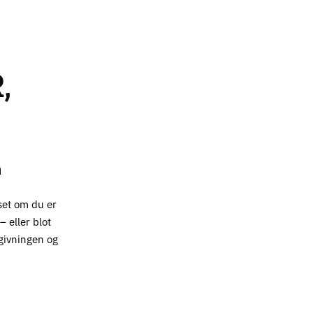
,
n
set om du er
 eller blot
givningen og