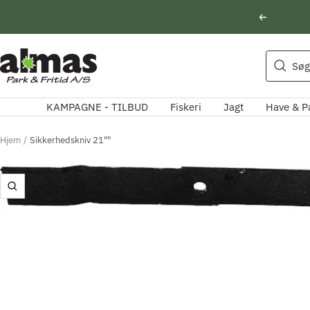
Spring
Forrige
til
indhold
Søgeforslag
Almas
Søg
Park
Husqvarna motorsav
&
Kikkert
KAMPAGNE - TILBUD
Fiskeri
Jagt
Have & P
Fritid
Blink
Natoptik
Hjem
Sikkerhedskniv 21""
Zoom