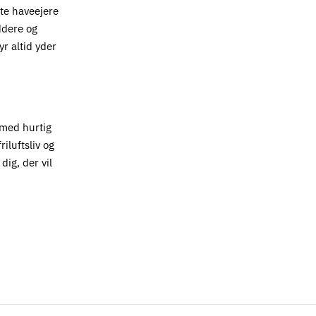
ate haveejere
ddere og
yr altid yder
med hurtig
iluftsliv og
dig, der vil