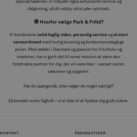
specialmaskiner. Vi tilbyder også autoriseret service og
rådgivning, så dit udstyr altid yder optimalt.
🧭 Hvorfor vælge Park & Fritid?
Vi kombinerer
solid faglig viden
,
personlig service
og
et stort
varesortiment
med hurtig levering og konkurrencedygtige
priser. Med rødder i Danmark og passion for friluftsliv og
maskiner, har vi gjort det til vores mission at være den
foretrukne partner for dig, der vil være klar – uanset vejret,
sæsonen og opgaven.
Har du spørgsmål, eller søger du noget særligt?
Så kontakt vores fagfolk – vi er klar til at hjælpe dig godt videre.
KONTAKT
ÅBNINGSTIDER