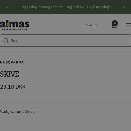
Spring
Dag til dag levering ved bestilling inden kl 13 på hverdage
Forrige
Næs
til
indhold
Søgeforslag
Almas
0
inkl. moms
Na
Park
Husqvarna motorsav
&
Søg
Kikkert
Fritid
Blink
Natoptik
HUSQVARNA
SKIVE
Tilbudspris
23,10 DKK
Vælg variant
Skive