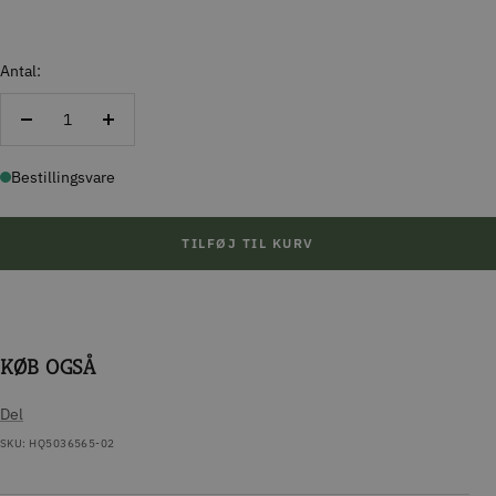
Antal:
Reducer
Forøg
antal
antal
Bestillingsvare
TILFØJ TIL KURV
KØB OGSÅ
Del
SKU:
HQ5036565-02