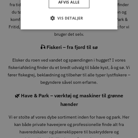
AFVIS ALLE
fra tidlige morgener i skoven til lange dage i fjeldet. Her finder
du tøj, sko og udstyr fra velkendte mærker, hvor funktion og
VIS DETALJER
komfort går hånd i hånd. Når du handler jagtudstyr hos Park &
Fritid, handler du med folk, der forstår, hvad det kræver – for vi
bruger det selv.
🎣 Fiskeri – fra fjord til sø
Elsker du roen ved vandet og spændingen i hugget? I vores
fiskeriafdeling finder du et bredt udvalg til både kyst, å og sø. Vi
fører fiskegrej, beklædning og tilbehør til alle typer lystfiskere –
begyndere såvel som erfarne.
🌿 Have & Park – værktøj og maskiner til grønne
hænder
Vi er stolte af vores dybe sortiment inden for have og park. Her
kan både private haveejere og professionelle finde alt fra
haveredskaber og plæneklippere til buskryddere og