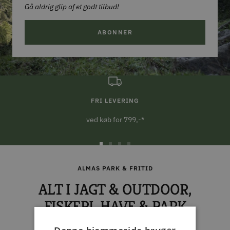
Gå aldrig glip af et godt tilbud!
ABONNER
FRI LEVERING
ved køb for 799,-*
Gå
Gå
Gå
Gå
til
til
til
til
ALMAS PARK & FRITID
slide
slide
slide
slide
ALT I JAGT & OUTDOOR,
1
2
3
4
FISKERI, HAVE & PARK