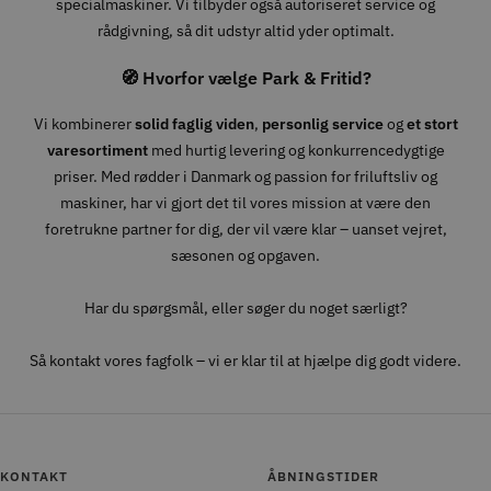
specialmaskiner. Vi tilbyder også autoriseret service og
rådgivning, så dit udstyr altid yder optimalt.
🧭 Hvorfor vælge Park & Fritid?
Vi kombinerer
solid faglig viden
,
personlig service
og
et stort
varesortiment
med hurtig levering og konkurrencedygtige
priser. Med rødder i Danmark og passion for friluftsliv og
maskiner, har vi gjort det til vores mission at være den
foretrukne partner for dig, der vil være klar – uanset vejret,
sæsonen og opgaven.
Har du spørgsmål, eller søger du noget særligt?
Så kontakt vores fagfolk – vi er klar til at hjælpe dig godt videre.
KONTAKT
ÅBNINGSTIDER