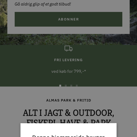
Gå aldrig glip af et godt tilbud!
ABONNER
FRI LEVERING
ved køb for 799,-*
Gå
Gå
Gå
Gå
til
til
til
til
ALMAS PARK & FRITID
slide
slide
slide
slide
ALT I JAGT & OUTDOOR,
1
2
3
4
FISKERI, HAVE & PARK