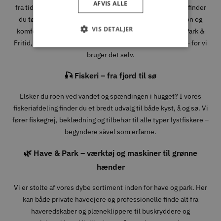
AFVIS ALLE
fra tidlige morgener i skoven til lange dage i fjeldet. Her finder
du tøj, sko og udstyr fra velkendte mærker, hvor funktion og
VIS DETALJER
komfort går hånd i hånd. Når du handler jagtudstyr hos Park &
Fritid, handler du med folk, der forstår, hvad det kræver – for vi
bruger det selv.
🎣 Fiskeri – fra fjord til sø
Elsker du roen ved vandet og spændingen i hugget? I vores
fiskeriafdeling finder du et bredt udvalg til både kyst, å og sø. Vi
fører fiskegrej, beklædning og tilbehør til alle typer lystfiskere –
begyndere såvel som erfarne.
🌿 Have & Park – værktøj og maskiner til grønne
hænder
Vi er stolte af vores dybe sortiment inden for have og park. Her
kan både private haveejere og professionelle finde alt fra
haveredskaber og plæneklippere til buskryddere og