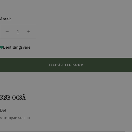
Antal:
Reducer
Forøg
antal
antal
Bestillingsvare
TILFØJ TIL KURV
KØB OGSÅ
Del
SKU:
HQ5015463-01