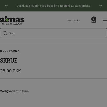
Spring
Dag til dag levering ved bestilling inden kl 13 på hverdage
Forrige
Næs
til
indhold
Søgeforslag
Almas
0
inkl. moms
Na
Park
Husqvarna motorsav
&
Søg
Kikkert
Fritid
Blink
Natoptik
HUSQVARNA
SKRUE
Tilbudspris
28,00 DKK
Vælg variant
Skrue