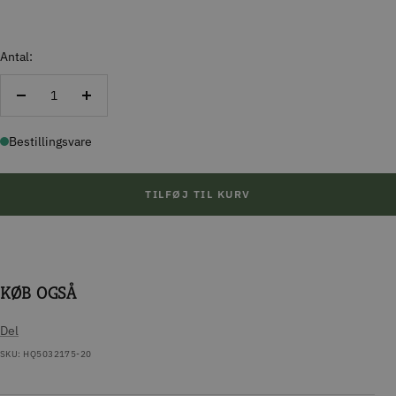
Antal:
Reducer
Forøg
antal
antal
Bestillingsvare
TILFØJ TIL KURV
KØB OGSÅ
Del
SKU:
HQ5032175-20