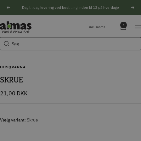
Spring
Dag til dag levering ved bestilling inden kl 13 på hverdage
Forrige
Næs
til
indhold
Søgeforslag
Almas
0
inkl. moms
Na
Park
Husqvarna motorsav
&
Søg
Kikkert
Fritid
Blink
Natoptik
HUSQVARNA
SKRUE
Tilbudspris
21,00 DKK
Vælg variant
Skrue