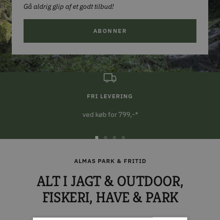
Gå aldrig glip af et godt tilbud!
ABONNER
FRI LEVERING
ved køb for 799,-*
Gå
Gå
Gå
Gå
til
til
til
til
ALMAS PARK & FRITID
slide
slide
slide
slide
ALT I JAGT & OUTDOOR,
1
2
3
4
FISKERI, HAVE & PARK