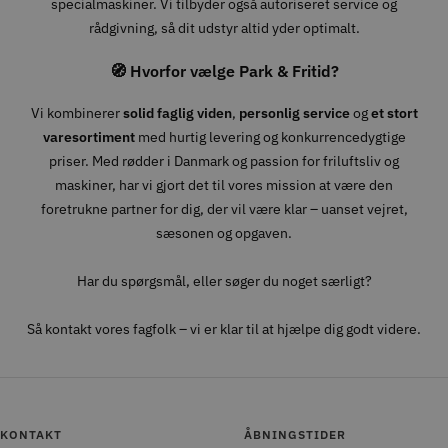
specialmaskiner. Vi tilbyder også autoriseret service og
rådgivning, så dit udstyr altid yder optimalt.
🧭 Hvorfor vælge Park & Fritid?
Vi kombinerer
solid faglig viden
,
personlig service
og
et stort
varesortiment
med hurtig levering og konkurrencedygtige
priser. Med rødder i Danmark og passion for friluftsliv og
maskiner, har vi gjort det til vores mission at være den
foretrukne partner for dig, der vil være klar – uanset vejret,
sæsonen og opgaven.
Har du spørgsmål, eller søger du noget særligt?
Så kontakt vores fagfolk – vi er klar til at hjælpe dig godt videre.
KONTAKT
ÅBNINGSTIDER