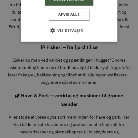
fra tidlige morgener i skoven til lange dage i fjeldet. Her finder
du tøj, sko og udstyr fra velkendte mærker, hvor funktion og
AFVIS ALLE
komfort går hånd i hånd. Når du handler jagtudstyr hos Park &
Fritid, handler du med folk, der forstår, hvad det kræver – for vi
VIS DETALJER
bruger det selv.
🎣 Fiskeri – fra fjord til sø
Elsker du roen ved vandet og spændingen i hugget? I vores
fiskeriafdeling finder du et bredt udvalg til både kyst, å og sø. Vi
fører fiskegrej, beklædning og tilbehør til alle typer lystfiskere –
begyndere såvel som erfarne.
🌿 Have & Park – værktøj og maskiner til grønne
hænder
Vi er stolte af vores dybe sortiment inden for have og park. Her
kan både private haveejere og professionelle finde alt fra
haveredskaber og plæneklippere til buskryddere og