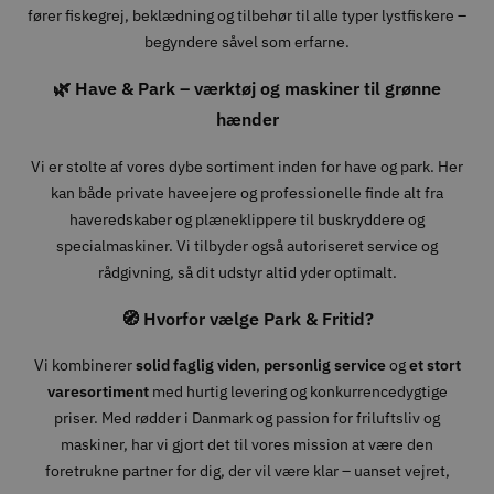
fører fiskegrej, beklædning og tilbehør til alle typer lystfiskere –
begyndere såvel som erfarne.
🌿 Have & Park – værktøj og maskiner til grønne
hænder
Vi er stolte af vores dybe sortiment inden for have og park. Her
kan både private haveejere og professionelle finde alt fra
haveredskaber og plæneklippere til buskryddere og
specialmaskiner. Vi tilbyder også autoriseret service og
rådgivning, så dit udstyr altid yder optimalt.
🧭 Hvorfor vælge Park & Fritid?
Vi kombinerer
solid faglig viden
,
personlig service
og
et stort
varesortiment
med hurtig levering og konkurrencedygtige
priser. Med rødder i Danmark og passion for friluftsliv og
maskiner, har vi gjort det til vores mission at være den
foretrukne partner for dig, der vil være klar – uanset vejret,