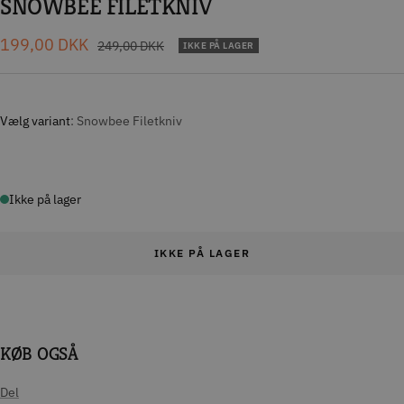
SNOWBEE FILETKNIV
Tilbudspris
199,00 DKK
Normal
249,00 DKK
IKKE PÅ LAGER
pris
Vælg variant
Snowbee Filetkniv
Ikke på lager
IKKE PÅ LAGER
KØB OGSÅ
Del