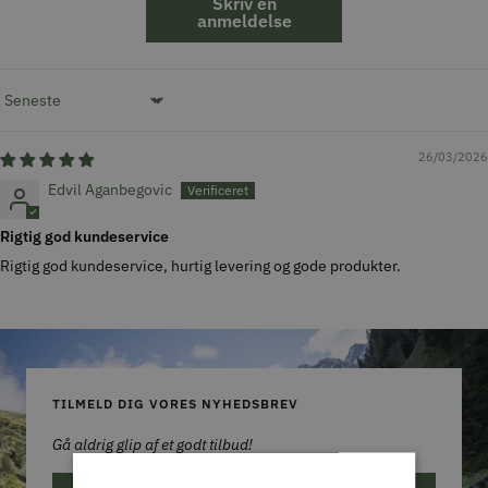
Skriv en
anmeldelse
Sort by
26/03/2026
Edvil Aganbegovic
Rigtig god kundeservice
Rigtig god kundeservice, hurtig levering og gode produkter.
TILMELD DIG VORES NYHEDSBREV
Gå aldrig glip af et godt tilbud!