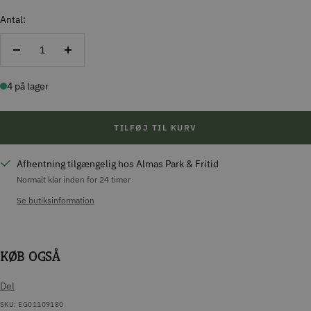
Antal:
Reducer
Forøg
antal
antal
4 på lager
TILFØJ TIL KURV
Afhentning tilgængelig hos Almas Park & Fritid
Normalt klar inden for 24 timer
Se butiksinformation
KØB OGSÅ
Del
SKU:
EG01109180