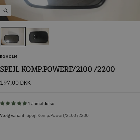
Zoom
EGHOLM
SPEJL KOMP.POWERF/2100 /2200
Tilbudspris
197,00 DKK
1 anmeldelse
Vælg variant
Spejl Komp.Powerf/2100 /2200