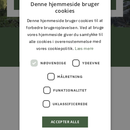
Denne hjemmeside bruger
ABONNER
cookies
Denne hjemmeside bruger cookies til at
forbedre brugeroplevelsen. Ved at bruge
vores hjemmeside giver du samtykke til
alle cookies i overensstemmelse med
FRI LEVERING
vores cookiepolitik.
Læs mere
ved køb for 799,-*
NØDVENDIGE
YDEEVNE
Gå
Gå
Gå
Gå
til
til
til
til
MÅLRETNING
ALMAS PARK & FRITID
slide
slide
slide
slide
ALT I JAGT & OUTDOOR,
1
2
3
4
FUNKTIONALITET
FISKERI, HAVE & PARK
UKLASSIFICEREDE
Din partner i naturen, haven og
ACCEPTER ALLE
hverdagen