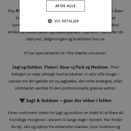
AFVIS ALLE
Hos
Park & Fritid
brænder vi for alt det, der foregår under åben
himmel. Uanset om du er passioneret jæger, dedikeret
VIS DETALJER
lystfisker, naturmenneske med hang til eventyr – eller blot
ønsker at holde haven og maskinparken i topform – så finder du
udstyret, rådgivningen og kvaliteten hos os.
Vi har specialiseret os i fire stærke universer:
Jagt og Outdoor
,
Fiskeri
,
Have
og
Park og Maskiner
. Hver
kategori er nøje udvalgt med produkter, vi selv ville bruge –
uanset om det gælder en ny jagtjakke, det rette endegrej, eller
slidstærkt værktøj til den professionelle grønne sektor.
🦌 Jagt & Outdoor – gear der virker i felten
Vores sortiment inden for jagt og outdoor er skabt til at klare alt
fra tidlige morgener i skoven til lange dage i fjeldet. Her finder
du tøj, sko og udstyr fra velkendte mærker, hvor funktion og