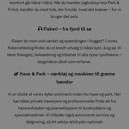
komfort går hånd i hånd. Når du handler jagtudstyr hos Park &
Fritid, handler du med folk, der forstår, hvad det kræver – for vi
bruger det selv.
🎣 Fiskeri – fra fjord til sø
Elsker du roen ved vandet og spændingen i hugget? I vores
fiskeriafdeling finder du et bredt udvalg til både kyst, å og sø. Vi
fører fiskegrej, beklædning og tilbehør til alle typer lystfiskere –
begyndere såvel som erfarne.
🌿 Have & Park – værktøj og maskiner til grønne
hænder
Vi er stolte af vores dybe sortiment inden for have og park. Her
kan både private haveejere og professionelle finde alt fra
haveredskaber og plæneklippere til buskryddere og
specialmaskiner. Vi tilbyder også autoriseret service og
rådgivning, så dit udstyr altid yder optimalt.