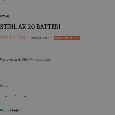
Zoom
STIHL
STIHL AK 20 BATTERI
Tilbudspris
790,00 DKK
Normal
1.090,00 DKK
SPAR
300,00 DKK
pris
Vælg variant
Stihl AK 20 Batteri
Antal:
Reducer
Forøg
antal
antal
11 på lager