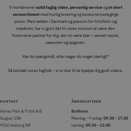
Vi kombinerer
solid faglig viden
,
personlig service
og
et stort
varesortiment
med hurtig levering og konkurrencedygtige
priser. Med rødder i Danmark og passion for friluftsliv og
maskiner, har vi gjort det til vores mission at være den
foretrukne partner for dig, der vil være klar – uanset vejret,
sæsonen og opgaven.
Har du spørgsmål, eller søger du noget særligt?
Så kontakt vores fagfolk – vi er klar til at hjælpe dig godt videre.
KONTAKT
ÅBNINGSTIDER
Almas Park & Fritid A/S
Butikken
Gugvej 138
Mandag - Fredag:
09.30 - 17.00
9210 Aalborg SØ
Lørdag:
09.30 - 13.00