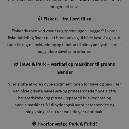
bruger det selv.
🎣 Fiskeri – fra fjord til sø
Elsker du roen ved vandet og spændingen i hugget? I vores
fiskeriafdeling finder du et bredt udvalg til både kyst, å og sø. Vi
fører fiskegrej, beklædning og tilbehør til alle typer lystfiskere –
begyndere såvel som erfarne.
🌿 Have & Park – værktøj og maskiner til grønne
hænder
Vi er stolte af vores dybe sortiment inden for have og park. Her
kan både private haveejere og professionelle finde alt fra
haveredskaber og plæneklippere til buskryddere og
specialmaskiner. Vi tilbyder også autoriseret service og
rådgivning, så dit udstyr altid yder optimalt.
🧭 Hvorfor vælge Park & Fritid?