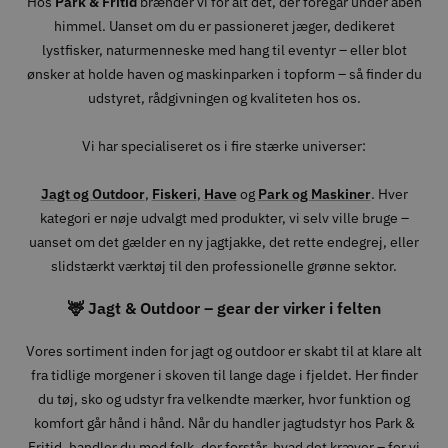
Hos
Park & Fritid
brænder vi for alt det, der foregår under åben
himmel. Uanset om du er passioneret jæger, dedikeret
lystfisker, naturmenneske med hang til eventyr – eller blot
ønsker at holde haven og maskinparken i topform – så finder du
udstyret, rådgivningen og kvaliteten hos os.
Vi har specialiseret os i fire stærke universer:
Jagt og Outdoor
,
Fiskeri
,
Have
og
Park og Maskiner
. Hver
kategori er nøje udvalgt med produkter, vi selv ville bruge –
uanset om det gælder en ny jagtjakke, det rette endegrej, eller
slidstærkt værktøj til den professionelle grønne sektor.
🦌 Jagt & Outdoor – gear der virker i felten
Vores sortiment inden for jagt og outdoor er skabt til at klare alt
fra tidlige morgener i skoven til lange dage i fjeldet. Her finder
du tøj, sko og udstyr fra velkendte mærker, hvor funktion og
komfort går hånd i hånd. Når du handler jagtudstyr hos Park &
Fritid, handler du med folk, der forstår, hvad det kræver – for vi