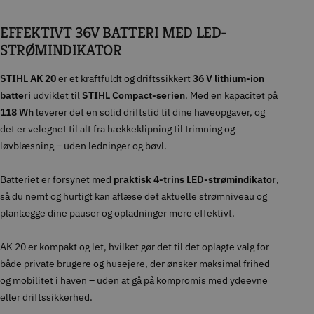
EFFEKTIVT 36V BATTERI MED LED-
STRØMINDIKATOR
STIHL AK 20
er et kraftfuldt og driftssikkert
36 V lithium-ion
batteri
udviklet til
STIHL Compact-serien
. Med en kapacitet på
118 Wh
leverer det en solid driftstid til dine haveopgaver, og
det er velegnet til alt fra hækkeklipning til trimning og
løvblæsning – uden ledninger og bøvl.
Batteriet er forsynet med
praktisk 4-trins LED-strømindikator
,
så du nemt og hurtigt kan aflæse det aktuelle strømniveau og
planlægge dine pauser og opladninger mere effektivt.
AK 20 er kompakt og let, hvilket gør det til det oplagte valg for
både private brugere og husejere, der ønsker maksimal frihed
og mobilitet i haven – uden at gå på kompromis med ydeevne
eller driftssikkerhed.