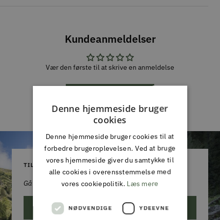
Kundeanmeldelser
Vær den første til at skrive en anmeldelse
Skriv en
anmeldelse
Denne hjemmeside bruger
cookies
Denne hjemmeside bruger cookies til at
forbedre brugeroplevelsen. Ved at bruge
vores hjemmeside giver du samtykke til
TILMELD DIG VORES NYHEDSBREV
alle cookies i overensstemmelse med
Gå aldrig glip af et godt tilbud!
vores cookiepolitik.
Læs mere
ABONNER
NØDVENDIGE
YDEEVNE