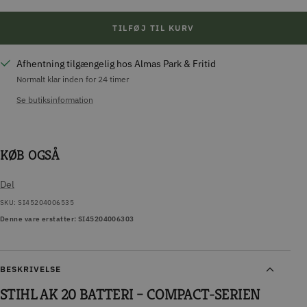
TILFØJ TIL KURV
Afhentning tilgængelig hos Almas Park & Fritid
Normalt klar inden for 24 timer
Se butiksinformation
KØB OGSÅ
Del
SKU:
SI45204006535
Denne vare erstatter: SI45204006303
BESKRIVELSE
STIHL AK 20 BATTERI – COMPACT-SERIEN