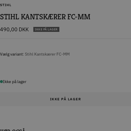
STIHL
STIHL KANTSKÆRER FC-MM
Tilbudspris
490,00 DKK
IKKE PÅ LAGER
Vælg variant
Stihl Kantskærer FC-MM
Ikke på lager
IKKE PÅ LAGER