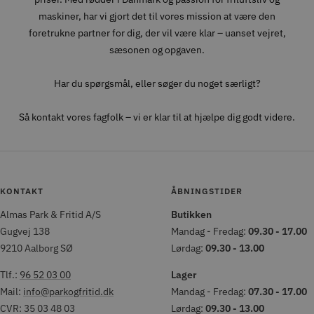
maskiner, har vi gjort det til vores mission at være den
foretrukne partner for dig, der vil være klar – uanset vejret,
sæsonen og opgaven.
Har du spørgsmål, eller søger du noget særligt?
Så kontakt vores fagfolk – vi er klar til at hjælpe dig godt videre.
KONTAKT
ÅBNINGSTIDER
Almas Park & Fritid A/S
Butikken
Gugvej 138
Mandag - Fredag:
09.30 - 17.00
9210 Aalborg SØ
Lørdag:
09.30 - 13.00
Tlf.:
96 52 03 00
Lager
Mail:
info@parkogfritid.dk
Mandag - Fredag:
07.30 - 17.00
CVR: 35 03 48 03
Lørdag:
09.30 - 13.00