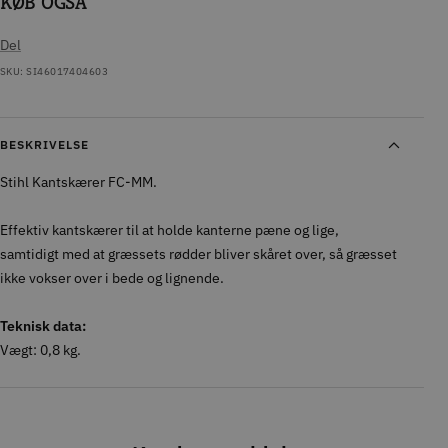
KØB OGSÅ
Del
SKU:
SI46017404603
BESKRIVELSE
Stihl Kantskærer FC-MM.
Effektiv kantskærer til at holde kanterne pæne og lige,
samtidigt med at græssets rødder bliver skåret over, så græsset
ikke vokser over i bede og lignende.
Teknisk data:
Vægt: 0,8 kg.