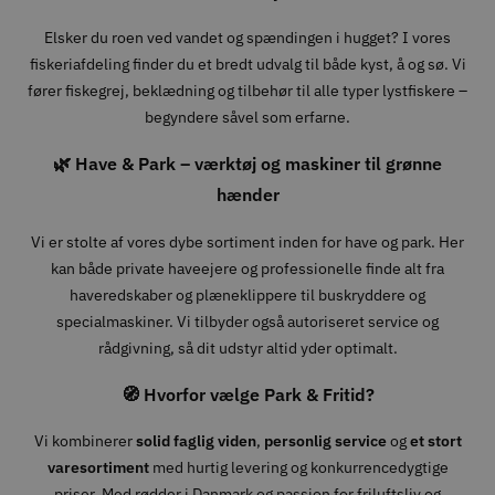
Elsker du roen ved vandet og spændingen i hugget? I vores
fiskeriafdeling finder du et bredt udvalg til både kyst, å og sø. Vi
fører fiskegrej, beklædning og tilbehør til alle typer lystfiskere –
begyndere såvel som erfarne.
🌿 Have & Park – værktøj og maskiner til grønne
hænder
Vi er stolte af vores dybe sortiment inden for have og park. Her
kan både private haveejere og professionelle finde alt fra
haveredskaber og plæneklippere til buskryddere og
specialmaskiner. Vi tilbyder også autoriseret service og
rådgivning, så dit udstyr altid yder optimalt.
🧭 Hvorfor vælge Park & Fritid?
Vi kombinerer
solid faglig viden
,
personlig service
og
et stort
varesortiment
med hurtig levering og konkurrencedygtige
priser. Med rødder i Danmark og passion for friluftsliv og