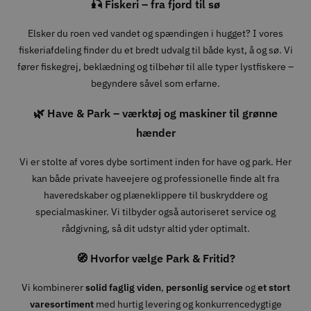
🎣 Fiskeri – fra fjord til sø
Elsker du roen ved vandet og spændingen i hugget? I vores
fiskeriafdeling finder du et bredt udvalg til både kyst, å og sø. Vi
fører fiskegrej, beklædning og tilbehør til alle typer lystfiskere –
begyndere såvel som erfarne.
🌿 Have & Park – værktøj og maskiner til grønne
hænder
Vi er stolte af vores dybe sortiment inden for have og park. Her
kan både private haveejere og professionelle finde alt fra
haveredskaber og plæneklippere til buskryddere og
specialmaskiner. Vi tilbyder også autoriseret service og
rådgivning, så dit udstyr altid yder optimalt.
🧭 Hvorfor vælge Park & Fritid?
Vi kombinerer
solid faglig viden
,
personlig service
og
et stort
varesortiment
med hurtig levering og konkurrencedygtige