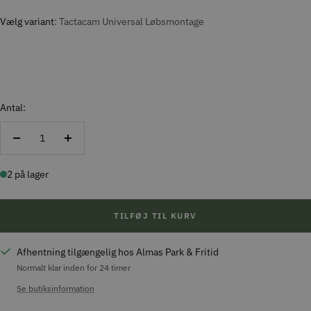
Vælg variant
Tactacam Universal Løbsmontage
Antal:
Reducer
Forøg
antal
antal
2 på lager
TILFØJ TIL KURV
Afhentning tilgængelig hos Almas Park & Fritid
Normalt klar inden for 24 timer
Se butiksinformation