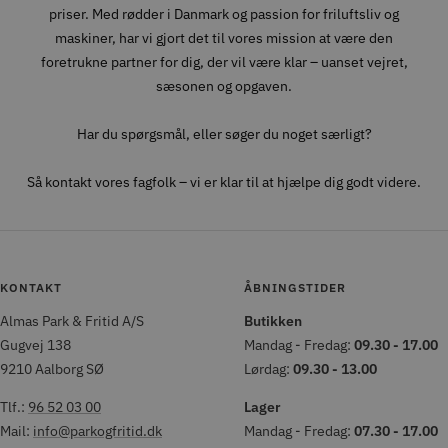
priser. Med rødder i Danmark og passion for friluftsliv og
maskiner, har vi gjort det til vores mission at være den
foretrukne partner for dig, der vil være klar – uanset vejret,
sæsonen og opgaven.
Har du spørgsmål, eller søger du noget særligt?
Så kontakt vores fagfolk – vi er klar til at hjælpe dig godt videre.
KONTAKT
ÅBNINGSTIDER
Almas Park & Fritid A/S
Butikken
Gugvej 138
Mandag - Fredag:
09.30 - 17.00
9210 Aalborg SØ
Lørdag:
09.30 - 13.00
Tlf.:
96 52 03 00
Lager
Mail:
info@parkogfritid.dk
Mandag - Fredag:
07.30 - 17.00