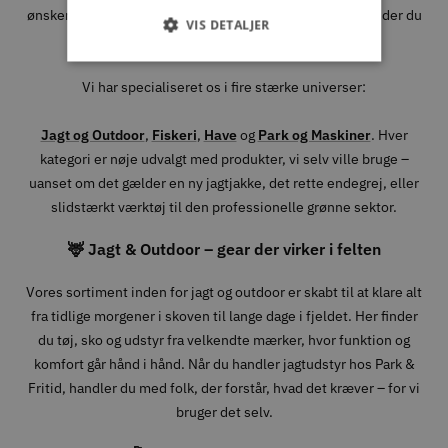
ønsker at holde haven og maskinparken i topform – så finder du
VIS DETALJER
udstyret, rådgivningen og kvaliteten hos os.
Vi har specialiseret os i fire stærke universer:
Jagt og Outdoor
,
Fiskeri
,
Have
og
Park og Maskiner
. Hver
kategori er nøje udvalgt med produkter, vi selv ville bruge –
uanset om det gælder en ny jagtjakke, det rette endegrej, eller
slidstærkt værktøj til den professionelle grønne sektor.
🦌 Jagt & Outdoor – gear der virker i felten
Vores sortiment inden for jagt og outdoor er skabt til at klare alt
fra tidlige morgener i skoven til lange dage i fjeldet. Her finder
du tøj, sko og udstyr fra velkendte mærker, hvor funktion og
komfort går hånd i hånd. Når du handler jagtudstyr hos Park &
Fritid, handler du med folk, der forstår, hvad det kræver – for vi
bruger det selv.