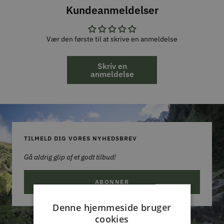
Kundeanmeldelser
Vær den første til at skrive en anmeldelse
Skriv en
anmeldelse
TILMELD DIG VORES NYHEDSBREV
Gå aldrig glip af et godt tilbud!
ABONNER
Denne hjemmeside bruger
cookies