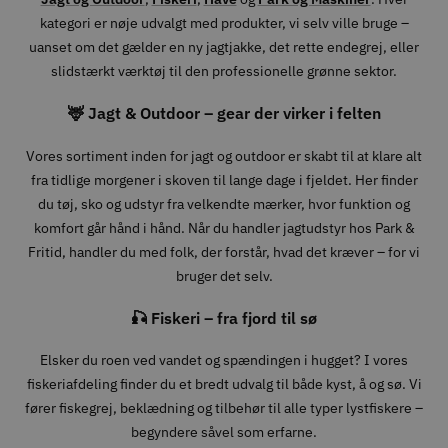
kategori er nøje udvalgt med produkter, vi selv ville bruge –
uanset om det gælder en ny jagtjakke, det rette endegrej, eller
slidstærkt værktøj til den professionelle grønne sektor.
🦌 Jagt & Outdoor – gear der virker i felten
Vores sortiment inden for jagt og outdoor er skabt til at klare alt
fra tidlige morgener i skoven til lange dage i fjeldet. Her finder
du tøj, sko og udstyr fra velkendte mærker, hvor funktion og
komfort går hånd i hånd. Når du handler jagtudstyr hos Park &
Fritid, handler du med folk, der forstår, hvad det kræver – for vi
bruger det selv.
🎣 Fiskeri – fra fjord til sø
Elsker du roen ved vandet og spændingen i hugget? I vores
fiskeriafdeling finder du et bredt udvalg til både kyst, å og sø. Vi
fører fiskegrej, beklædning og tilbehør til alle typer lystfiskere –
begyndere såvel som erfarne.