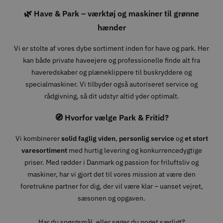
🌿 Have & Park – værktøj og maskiner til grønne
hænder
Vi er stolte af vores dybe sortiment inden for have og park. Her
kan både private haveejere og professionelle finde alt fra
haveredskaber og plæneklippere til buskryddere og
specialmaskiner. Vi tilbyder også autoriseret service og
rådgivning, så dit udstyr altid yder optimalt.
🧭 Hvorfor vælge Park & Fritid?
Vi kombinerer
solid faglig viden
,
personlig service
og
et stort
varesortiment
med hurtig levering og konkurrencedygtige
priser. Med rødder i Danmark og passion for friluftsliv og
maskiner, har vi gjort det til vores mission at være den
foretrukne partner for dig, der vil være klar – uanset vejret,
sæsonen og opgaven.
Har du spørgsmål, eller søger du noget særligt?