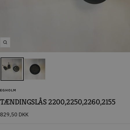
Zoom
EGHOLM
TÆNDINGSLÅS 2200,2250,2260,2155
Tilbudspris
829,50 DKK