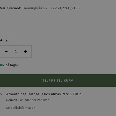
Vælg variant
Tændingslås 2200,2250,2260,2155
Antal:
Reducer
Forøg
antal
antal
2 på lager
TILFØJ TIL KURV
Afhentning tilgængelig hos Almas Park & Fritid
Normalt klar inden for 24 timer
Se butiksinformation