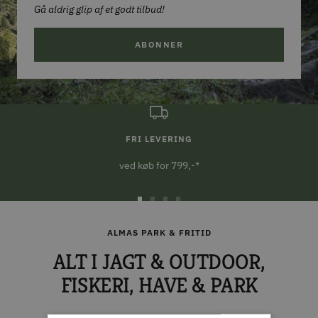
Gå aldrig glip af et godt tilbud!
ABONNER
FRI LEVERING
ved køb for 799,-*
Gå
Gå
Gå
Gå
til
til
til
til
ALMAS PARK & FRITID
slide
slide
slide
slide
ALT I JAGT & OUTDOOR,
1
2
3
4
FISKERI, HAVE & PARK