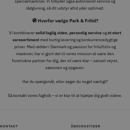
specialmaskiner. Vi tilbyder også autoriseret service og
rådgivning, så dit udstyr altid yder optimalt.
🧭 Hvorfor vælge Park & Fritid?
Vi kombinerer
solid faglig viden
,
personlig service
og
et stort
varesortiment
med hurtig levering og konkurrencedygtige
priser. Med rødder i Danmark og passion for friluftsliv og
maskiner, har vi gjort det til vores mission at være den
foretrukne partner for dig, der vil være klar – uanset vejret,
sæsonen og opgaven.
Har du spørgsmål, eller søger du noget særligt?
Så kontakt vores fagfolk – vi er klar til at hjælpe dig godt videre.
KONTAKT
ÅBNINGSTIDER