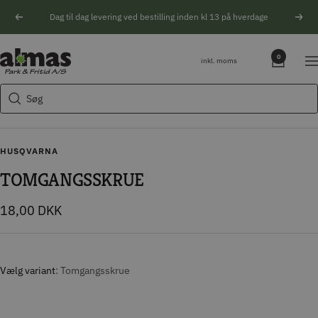
Spring
Dag til dag levering ved bestilling inden kl 13 på hverdage
Forrige
Næs
til
indhold
Søgeforslag
Almas
0
inkl. moms
Na
Park
Husqvarna motorsav
&
Søg
Kikkert
Fritid
Blink
Natoptik
HUSQVARNA
TOMGANGSSKRUE
Tilbudspris
18,00 DKK
Vælg variant
Tomgangsskrue