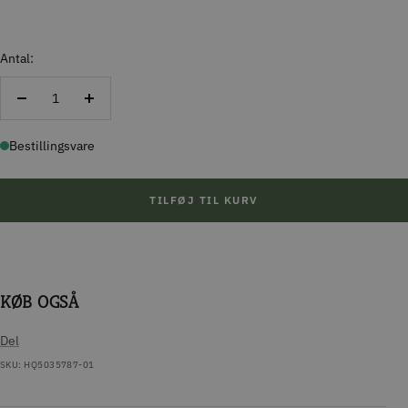
Antal:
Reducer
Forøg
antal
antal
Bestillingsvare
TILFØJ TIL KURV
KØB OGSÅ
Del
SKU:
HQ5035787-01