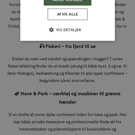
fra tidlige morgener i skoven til lange dage i fjeldet. Her finder
du tøj, sko og udstyr fra velkendte mærker, hvor funktion og
AFVIS ALLE
komfort går hånd i hånd. Når du handler jagtudstyr hos Park &
Fritid, handler du med folk, der forstår, hvad det kræver – for vi
VIS DETALJER
bruger det selv.
🎣 Fiskeri – fra fjord til sø
Elsker du roen ved vandet og spændingen i hugget? I vores
fiskeriafdeling finder du et bredt udvalg til både kyst, å og sø. Vi
fører fiskegrej, beklædning og tilbehør til alle typer lystfiskere –
begyndere såvel som erfarne.
🌿 Have & Park – værktøj og maskiner til grønne
hænder
Vi er stolte af vores dybe sortiment inden for have og park. Her
kan både private haveejere og professionelle finde alt fra
haveredskaber og plæneklippere til buskryddere og