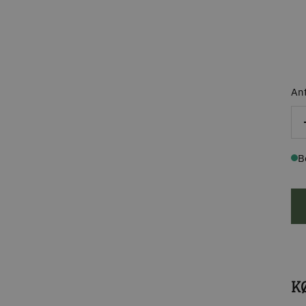
Ant
B
K