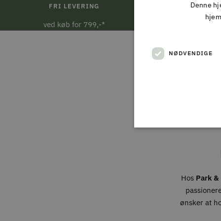
Denne hje
FRI LEVERING
DAG 
hjem
ved køb for 799,-*
Ved bestill
NØDVENDIGE
Hos
Park & 
passionere
ønsker at h