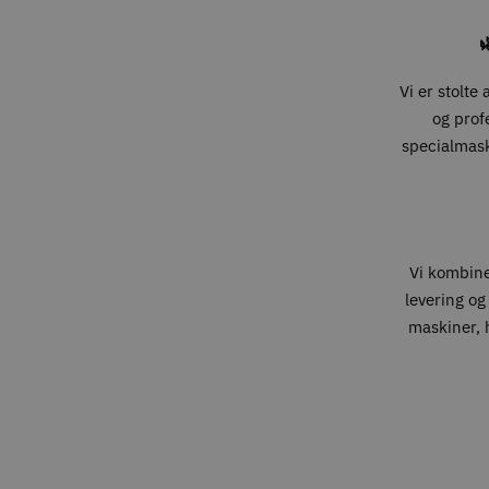

Vi er stolte
og prof
specialmaski
Vi kombin
levering og
maskiner, h