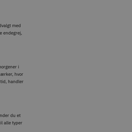
udvalgt med
te endegrej,
 morgener i
mærker, hvor
tid, handler
inder du et
l alle typer