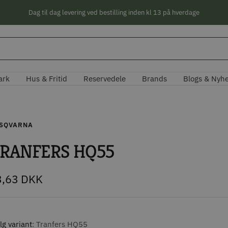
Dag til dag levering ved bestilling inden kl 13 på hverdage
ark
Hus & Fritid
Reservedele
Brands
Blogs & Nyh
SQVARNA
RANFERS HQ55
lbudspris
3,63 DKK
g variant
Tranfers HQ55