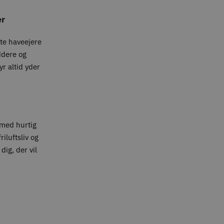
er
ate haveejere
ddere og
yr altid yder
med hurtig
iluftsliv og
dig, der vil