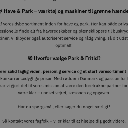
 Have & Park – værktøj og maskiner til grønne hænd
 af vores dybe sortiment inden for have og park. Her kan både priv
essionelle finde alt fra haveredskaber og plæneklippere til buskry
ner. Vi tilbyder også autoriseret service og rådgivning, så dit udst
optimalt.
🧭 Hvorfor vælge Park & Fritid?
erer
solid faglig viden
,
personlig service
og
et stort varesortiment
 konkurrencedygtige priser. Med rødder i Danmark og passion for fr
ar vi gjort det til vores mission at være den foretrukne partner for 
være klar – uanset vejret, sæsonen og opgaven.
Har du spørgsmål, eller søger du noget særligt?
Så kontakt vores fagfolk – vi er klar til at hjælpe dig godt videre.