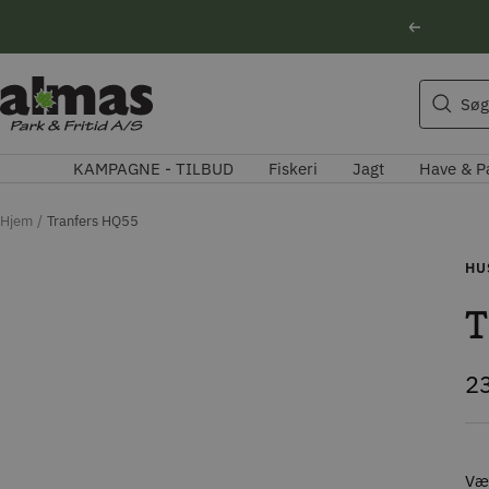
Spring
Forrige
til
indhold
Søgeforslag
Almas
Søg
Park
Husqvarna motorsav
&
Kikkert
KAMPAGNE - TILBUD
Fiskeri
Jagt
Have & P
Fritid
Blink
Natoptik
Hjem
Tranfers HQ55
HU
T
Ti
2
Væl