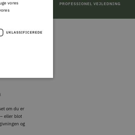
ruge vores
TURRET
PROFESSIONEL VEJLEDNING
vores
UKLASSIFICEREDE
,
n
set om du er
 eller blot
givningen og