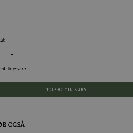
al:
Reducer
Forøg
antal
antal
estillingsvare
TILFØJ TIL KURV
ØB OGSÅ