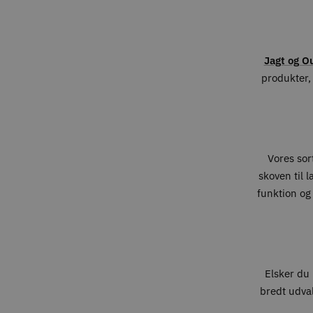
Jagt og O
produkter, 
Vores sort
skoven til 
funktion og
Elsker du 
bredt udval