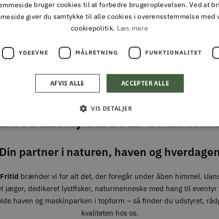
mmeside bruger cookies til at forbedre brugeroplevelsen. Ved at b
TIL DAG LEVERING
30 DAGES FULD RE
meside giver du samtykke til alle cookies i overensstemmelse med 
ing inden kl 13 på hverdage
cookiepolitik.
Læs mere
YDEEVNE
MÅLRETNING
FUNKTIONALITET
ALMAS PARK & FRITID
ALT I JAGT & OUTDOOR
AFVIS ALLE
ACCEPTER ALLE
FISKERI, HAVE & PARK
VIS DETALJER
Din partner i naturen, haven og hverdage
Fritid
brænder vi for alt det, der foregår under åben himmel. Uan
t jæger, dedikeret lystfisker, naturmenneske med hang til eventyr –
olde haven og maskinparken i topform – så finder du udstyret, råd
kvaliteten hos os.