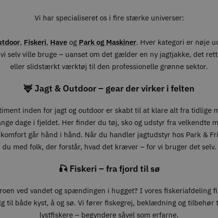
Vi har specialiseret os i fire stærke universer:
utdoor
,
Fiskeri
,
Have
og
Park og Maskiner
. Hver kategori er nøje 
vi selv ville bruge – uanset om det gælder en ny jagtjakke, det ret
eller slidstærkt værktøj til den professionelle grønne sektor.
🦌 Jagt & Outdoor – gear der virker i felten
iment inden for jagt og outdoor er skabt til at klare alt fra tidlige
lange dage i fjeldet. Her finder du tøj, sko og udstyr fra velkendte 
 komfort går hånd i hånd. Når du handler jagtudstyr hos Park & Fri
du med folk, der forstår, hvad det kræver – for vi bruger det selv.
🎣 Fiskeri – fra fjord til sø
roen ved vandet og spændingen i hugget? I vores fiskeriafdeling f
g til både kyst, å og sø. Vi fører fiskegrej, beklædning og tilbehør ti
lystfiskere – begyndere såvel som erfarne.