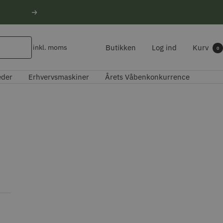
Næste
Butikken
Log ind
Kurv
inkl. moms
0
eder
Erhvervsmaskiner
Årets Våbenkonkurrence