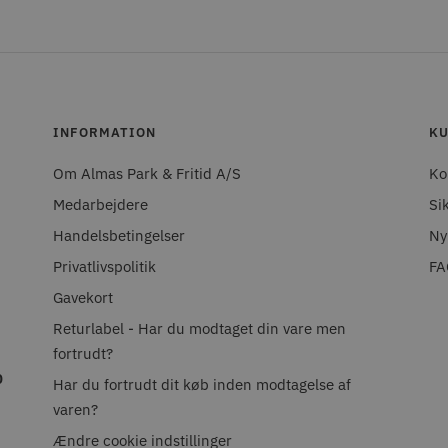
INFORMATION
KU
Om Almas Park & Fritid A/S
Ko
Medarbejdere
Si
Handelsbetingelser
Ny
Privatlivspolitik
FA
Gavekort
Returlabel - Har du modtaget din vare men
fortrudt?
0
Har du fortrudt dit køb inden modtagelse af
varen?
Ændre cookie indstillinger