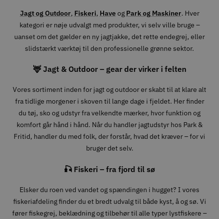
Jagt og Outdoor
,
Fiskeri
,
Have
og
Park og Maskiner
. Hver
kategori er nøje udvalgt med produkter, vi selv ville bruge –
uanset om det gælder en ny jagtjakke, det rette endegrej, eller
slidstærkt værktøj til den professionelle grønne sektor.
🦌 Jagt & Outdoor – gear der virker i felten
Vores sortiment inden for jagt og outdoor er skabt til at klare alt
fra tidlige morgener i skoven til lange dage i fjeldet. Her finder
du tøj, sko og udstyr fra velkendte mærker, hvor funktion og
komfort går hånd i hånd. Når du handler jagtudstyr hos Park &
Fritid, handler du med folk, der forstår, hvad det kræver – for vi
bruger det selv.
🎣 Fiskeri – fra fjord til sø
Elsker du roen ved vandet og spændingen i hugget? I vores
fiskeriafdeling finder du et bredt udvalg til både kyst, å og sø. Vi
fører fiskegrej, beklædning og tilbehør til alle typer lystfiskere –