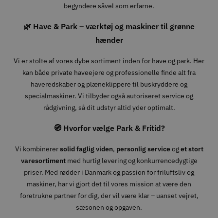
begyndere såvel som erfarne.
🌿 Have & Park – værktøj og maskiner til grønne
hænder
Vi er stolte af vores dybe sortiment inden for have og park. Her
kan både private haveejere og professionelle finde alt fra
haveredskaber og plæneklippere til buskryddere og
specialmaskiner. Vi tilbyder også autoriseret service og
rådgivning, så dit udstyr altid yder optimalt.
🧭 Hvorfor vælge Park & Fritid?
Vi kombinerer
solid faglig viden
,
personlig service
og
et stort
varesortiment
med hurtig levering og konkurrencedygtige
priser. Med rødder i Danmark og passion for friluftsliv og
maskiner, har vi gjort det til vores mission at være den
foretrukne partner for dig, der vil være klar – uanset vejret,
sæsonen og opgaven.