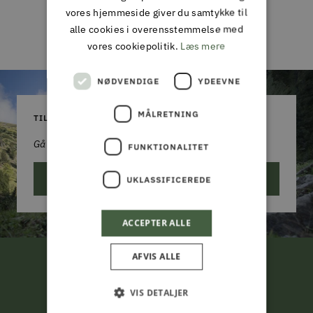
vores hjemmeside giver du samtykke til
Skriv en
anmeldelse
alle cookies i overensstemmelse med
vores cookiepolitik.
Læs mere
NØDVENDIGE
YDEEVNE
MÅLRETNING
TILMELD DIG VORES NYHEDSBREV
Gå aldrig glip af et godt tilbud!
FUNKTIONALITET
ABONNER
UKLASSIFICEREDE
ACCEPTER ALLE
AFVIS ALLE
FRI LEVERING
VIS DETALJER
ved køb for 799,-*