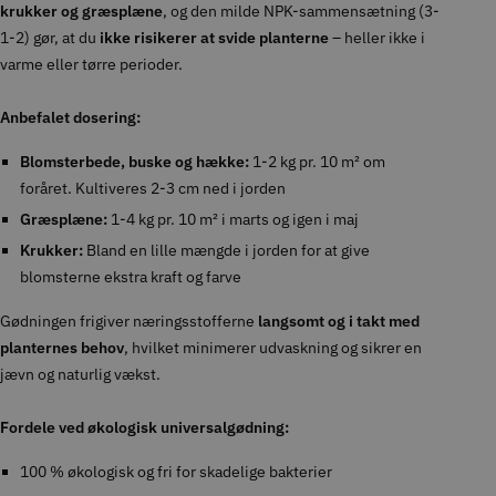
krukker og græsplæne
, og den milde NPK-sammensætning (3-
1-2) gør, at du
ikke risikerer at svide planterne
– heller ikke i
varme eller tørre perioder.
Anbefalet dosering:
Blomsterbede, buske og hække:
1-2 kg pr. 10 m² om
foråret. Kultiveres 2-3 cm ned i jorden
Græsplæne:
1-4 kg pr. 10 m² i marts og igen i maj
Krukker:
Bland en lille mængde i jorden for at give
blomsterne ekstra kraft og farve
Gødningen frigiver næringsstofferne
langsomt og i takt med
planternes behov
, hvilket minimerer udvaskning og sikrer en
jævn og naturlig vækst.
Fordele ved økologisk universalgødning:
100 % økologisk og fri for skadelige bakterier