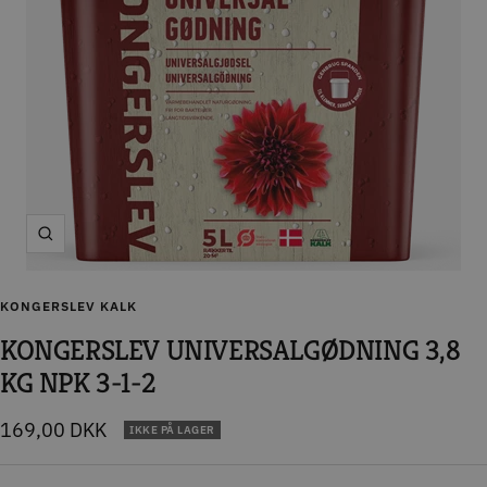
Zoom
KONGERSLEV KALK
KONGERSLEV UNIVERSALGØDNING 3,8
KG NPK 3-1-2
Tilbudspris
169,00 DKK
IKKE PÅ LAGER