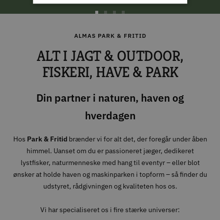
Gå
Gå
Gå
Gå
til
til
til
til
ALMAS PARK & FRITID
slide
slide
slide
slide
ALT I JAGT & OUTDOOR,
1
2
3
4
FISKERI, HAVE & PARK
Din partner i naturen, haven og
hverdagen
Hos
Park & Fritid
brænder vi for alt det, der foregår under åben
himmel. Uanset om du er passioneret jæger, dedikeret
lystfisker, naturmenneske med hang til eventyr – eller blot
ønsker at holde haven og maskinparken i topform – så finder du
udstyret, rådgivningen og kvaliteten hos os.
Vi har specialiseret os i fire stærke universer: