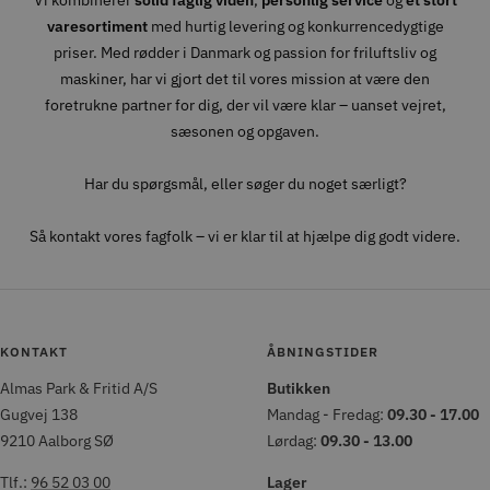
Vi kombinerer
solid faglig viden
,
personlig service
og
et stort
varesortiment
med hurtig levering og konkurrencedygtige
priser. Med rødder i Danmark og passion for friluftsliv og
maskiner, har vi gjort det til vores mission at være den
foretrukne partner for dig, der vil være klar – uanset vejret,
sæsonen og opgaven.
Har du spørgsmål, eller søger du noget særligt?
Så kontakt vores fagfolk – vi er klar til at hjælpe dig godt videre.
KONTAKT
ÅBNINGSTIDER
Almas Park & Fritid A/S
Butikken
Gugvej 138
Mandag - Fredag:
09.30 - 17.00
9210 Aalborg SØ
Lørdag:
09.30 - 13.00
Tlf.:
96 52 03 00
Lager