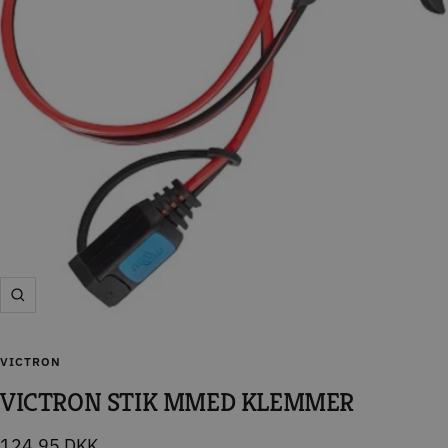
Zoom
VICTRON
VICTRON STIK MMED KLEMMER
Tilbudspris
124,95 DKK