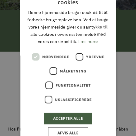
cookies
Denne hjemmeside bruger cookies til at
forbedre brugeroplevelsen. Ved at bruge
FRI LEVERING
vores hjemmeside giver du samtykke til
alle cookies i overensstemmelse med
ved køb for 799,-*
vores cookiepolitik.
Læs mere
Gå
Gå
Gå
Gå
NØDVENDIGE
YDEEVNE
til
til
til
til
ALMAS PARK & FRITID
slide
slide
slide
slide
MÅLRETNING
ALT I JAGT & OUTDOOR,
1
2
3
4
FISKERI, HAVE & PARK
FUNKTIONALITET
UKLASSIFICEREDE
Din partner i naturen, haven og
hverdagen
ACCEPTER ALLE
Hos
Park & Fritid
brænder vi for alt det, der foregår under åben
AFVIS ALLE