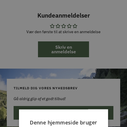
Kundeanmeldelser
Vær den første til at skrive en anmeldelse
Skriv en
anmeldelse
TILMELD DIG VORES NYHEDSBREV
Gå aldrig glip af et godt tilbud!
ABONNER
Denne hjemmeside bruger