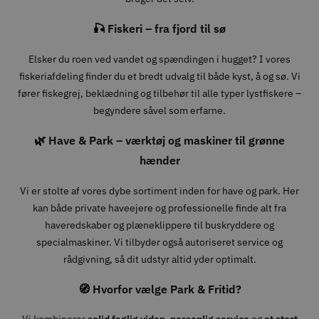
🎣 Fiskeri – fra fjord til sø
Elsker du roen ved vandet og spændingen i hugget? I vores
fiskeriafdeling finder du et bredt udvalg til både kyst, å og sø. Vi
fører fiskegrej, beklædning og tilbehør til alle typer lystfiskere –
begyndere såvel som erfarne.
🌿 Have & Park – værktøj og maskiner til grønne
hænder
Vi er stolte af vores dybe sortiment inden for have og park. Her
kan både private haveejere og professionelle finde alt fra
haveredskaber og plæneklippere til buskryddere og
specialmaskiner. Vi tilbyder også autoriseret service og
rådgivning, så dit udstyr altid yder optimalt.
🧭 Hvorfor vælge Park & Fritid?