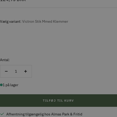
Vælg variant
Victron Stik Mmed Klemmer
Antal:
Reducer
Forøg
antal
antal
1 på lager
TILFØJ TIL KURV
Afhentning tilgængelig hos Almas Park & Fritid